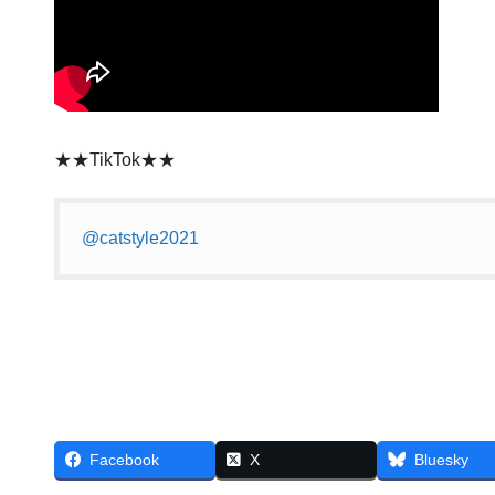
★★TikTok★★
@catstyle2021
Facebook
X
Bluesky