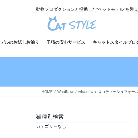
コ
ナ
動物プロダクションと提携した"ペットモデル"を迎
ン
ビ
テ
ゲ
ン
ー
ツ
シ
へ
ョ
モデルのお試しお泊り
子猫の安心サービス
キャットスタイルブロ
ス
ン
キ
に
ッ
移
プ
動
HOME
WhatNew
whatnew
スコティッシュフォールド
猫種別検索
カテゴリーなし