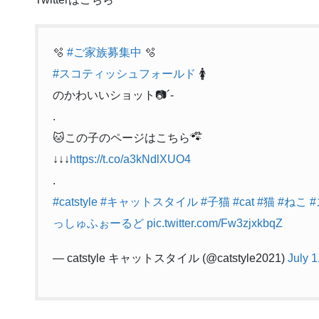
🫧
#ご家族募集中
🫧
#スコティッシュフォールド
🚺
のかわいいショット📷´-
.
🐱この子のページはこちら🐾໊
↓↓↓
https://t.co/a3kNdlXUO4
.
#catstyle
#キャットスタイル
#子猫
#cat
#猫
#ねこ
っしゅふぉーるど
pic.twitter.com/Fw3zjxkbqZ
— catstyle キャットスタイル (@catstyle2021)
July 1