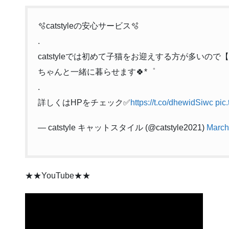
🫧catstyleの安心サービス🫧
.
catstyleでは初めて子猫をお迎えする方が多いの
ちゃんと一緒に暮らせます🍀*゜
.
詳しくはHPをチェック✅
https://t.co/dhewidSiwc
pic
— catstyle キャットスタイル (@catstyle2021)
March
★★YouTube★★