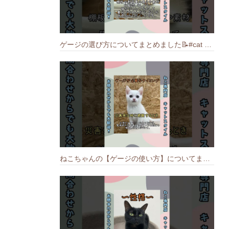
ゲージの選び方についてまとめました️📝#cat #猫のいる暮らし #ねこ #キャット #munchkin
ねこちゃんの【ゲージの使い方】についてまとめました️🐱📝