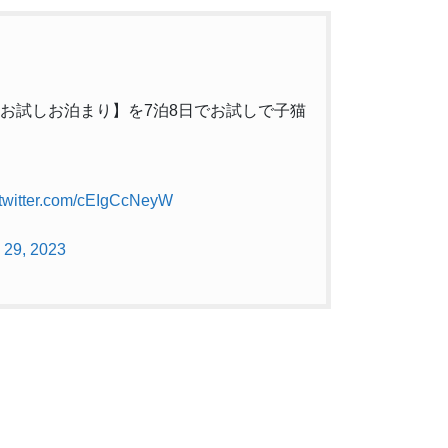
で【お試しお泊まり】を7泊8日でお試しで子猫
.twitter.com/cEIgCcNeyW
 29, 2023