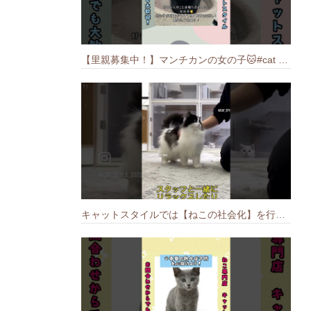
【里親募集中！】マンチカンの女の子🐱#cat #猫のいる暮らし #ねこ #munchkin #里親募集中
キャットスタイルでは【ねこの社会化】を行っております🐱#cat #catbreed #猫のいる暮らし #キャットスタイル #ねこ #ペットショップ