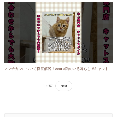
マンチカンについて徹底解説！#cat #猫のいる暮らし #キャット #ねこ #ペットショップ #munchkin #マンチカン
1
of
57
Next