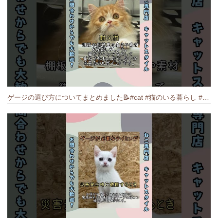
ゲージの選び方についてまとめました️📝#cat #猫のいる暮らし #ねこ #キャット #munchkin