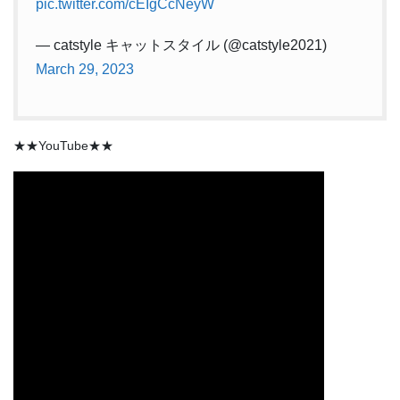
pic.twitter.com/cEIgCcNeyW
— catstyle キャットスタイル (@catstyle2021)
March 29, 2023
★★YouTube★★