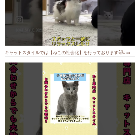
キャットスタイルでは【ねこの社会化】を行っております🐱#cat #catbreed #猫のいる暮らし #キャットスタイル #ねこ #ペットショップ