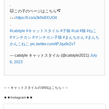
.
🐱この子のページはこちら🐾໊
↓↓↓
https://t.co/a3kNdlXUO4
.
#catstyle
#キャットスタイル
#子猫
#cat
#猫
#ねこ
#マンチカン
#マンチカン子猫
#まんちかん
#まんち
かんこねこ
pic.twitter.com/tPJqa9rZv7
— catstyle キャットスタイル (@catstyle2021)
July
6, 2023
～～キャットスタイルのSNSはこちら～～
★★Instagram★★