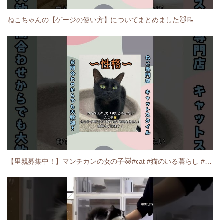
ねこちゃんの【ゲージの使い方】についてまとめました️🐱📝
【里親募集中！】マンチカンの女の子🐱#cat #猫のいる暮らし #ねこ #munchkin #里親募集中