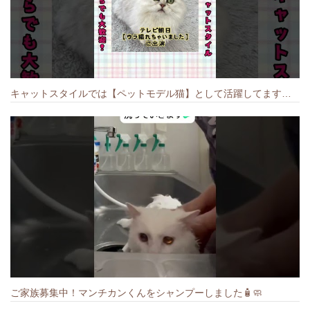
キャットスタイルでは【ペットモデル猫】として活躍してます🐱 #猫のいる暮らし #キャットスタイル #cat #キャット #猫好きさんと繋がりたい
ご家族募集中！マンチカンくんをシャンプーしました🧴🧼