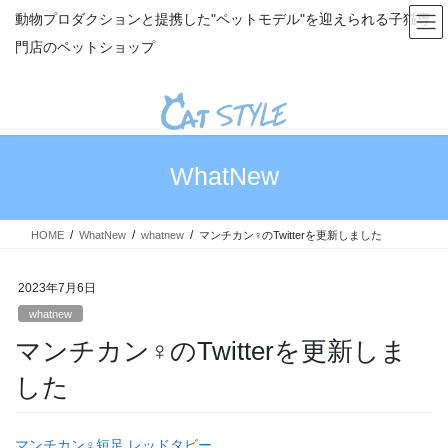
コ
ナ
動物プロダクションと提携した"ペットモデル"を迎えられる子猫専
ン
ビ
門店のペットショップ
テ
ゲ
ン
ー
ツ
シ
へ
ョ
ス
ン
キ
に
WhatNew
ッ
移
プ
動
HOME
WhatNew
whatnew
マンチカン♀のTwitterを更新しました
2023年7月6日
whatnew
マンチカン♀のTwitterを更新しま
した
マンチカン♀短足 レッドタビー