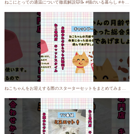
ねこにとっての適温について徹底解説🐱️📝 #猫のいる暮らし #キャットスタイル #cat #猫好きさんと繋がりたい #キャット #ねこ
ねこちゃんをお迎えする際のスターターセットをまとめてみました🐱#cat #猫のいる暮らし #キャット #ねこ #ペットショップ #かわいい子猫 #munchkin