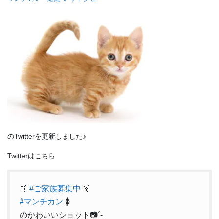
のTwitterを更新しました♪
Twitterはこちら
🫧
#ご家族募集中
🫧
#マンチカン
🚺
のかわいいショット📷´-