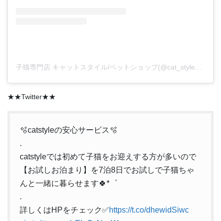
子猫専門店 キャットスタイル/ペットショップ(@cat_style_2021)がシェアした投稿
★★Twitter★★
🫧catstyleの安心サービス🫧
.
catstyleでは初めて子猫をお迎えする方が多いので
【お試しお泊まり】を7泊8日でお試しで子猫ちゃ
んと一緒に暮らせます🍀*゜
.
詳しくはHPをチェック✅
https://t.co/dhewidSiwc