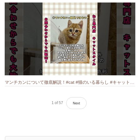
マンチカンについて徹底解説！#cat #猫のいる暮らし #キャット #ねこ #ペットショップ #munchkin #マンチカン
1
of
57
Next