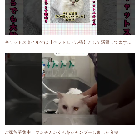
キャットスタイルでは【ペットモデル猫】として活躍してます🐱 #猫のいる暮らし #キャットスタイル #cat #キャット #猫好きさんと繋がりたい
ご家族募集中！マンチカンくんをシャンプーしました🧴🧼