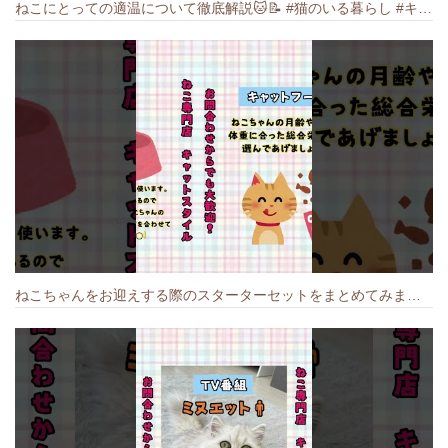
ねこにとっての適温について徹底解説🐱️📝 #猫のいる暮らし #キャットスタイル #cat #猫好きさんと繋がりたい #キャット #ねこ
ねこちゃんをお迎えする際のスターターセットをまとめてみました🐱#cat #猫のいる暮らし #キャット #ねこ #ペットショップ #かわいい子猫 #munchkin