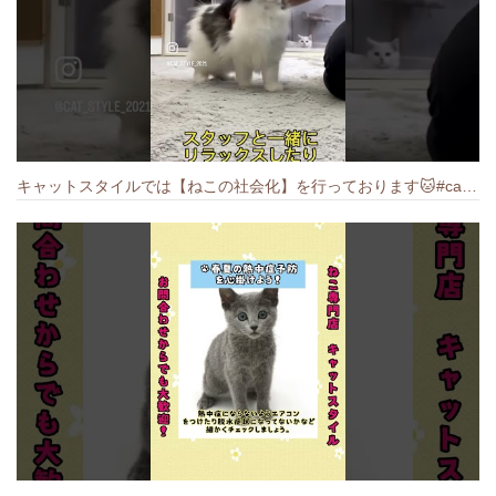
キャットスタイルでは【ねこの社会化】を行っております🐱#cat #catbreed #猫のいる暮らし #キャットスタイル #ねこ #ペットショップ