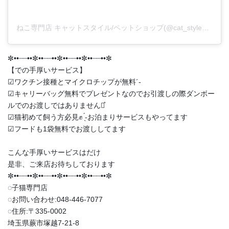
ねこ専門店 キャットスタイル/ペットショップ(@cat_style_2021)がシェアした投稿
✼••┈┈••✼••┈┈••✼••┈┈••✼••┈┈••✼
【での手厚いサービス】
︎︎︎︎☑︎ワクチン接種とマイクロチップが無料︎´-
︎︎︎︎☑︎キャリーバッグ無料でプレゼントなのでお引渡しの際ダンボー
ルでのお渡しではありません‪⋆͛
︎︎︎︎☑︎猫初めて飼う方必見✊ ̖́-お泊まりサービスもやってます
︎︎︎︎☑︎フードも1袋無料でお渡ししてます
こんな手厚いサービスはだけ
是非、ご来店お待ちしております
✼••┈┈••✼••┈┈••✼••┈┈••✼••┈┈••✼
◌子猫専門店
◌お問い合わせ:048-446-7077
◌住所:〒335-0002
埼玉県蕨市塚越7-21-8