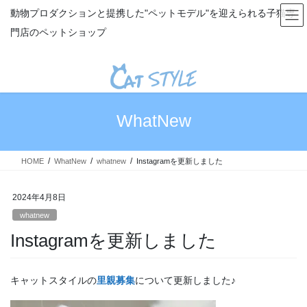
コ
ナ
動物プロダクションと提携した"ペットモデル"を迎えられる子猫専
ン
ビ
門店のペットショップ
テ
ゲ
ン
ー
ツ
シ
へ
ョ
ス
ン
キ
に
WhatNew
ッ
移
プ
動
HOME
WhatNew
whatnew
Instagramを更新しました
2024年4月8日
whatnew
Instagramを更新しました
キャットスタイルの
里親募集
について更新しました♪