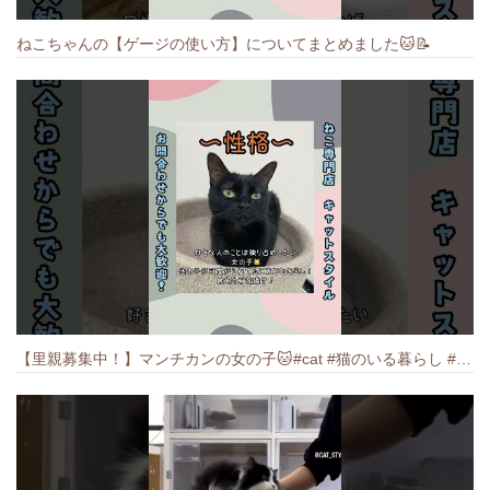
ねこちゃんの【ゲージの使い方】についてまとめました️🐱📝
【里親募集中！】マンチカンの女の子🐱#cat #猫のいる暮らし #ねこ #munchkin #里親募集中