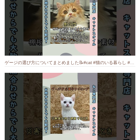
ゲージの選び方についてまとめました️📝#cat #猫のいる暮らし #ねこ #キャット #munchkin