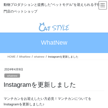
コ
ナ
動物プロダクションと提携した"ペットモデル"を迎えられる子猫専
ン
ビ
門店のペットショップ
テ
ゲ
ン
ー
ツ
シ
へ
ョ
ス
ン
キ
に
WhatNew
ッ
移
プ
動
HOME
WhatNew
whatnew
Instagramを更新しました
2024年4月9日
whatnew
Instagramを更新しました
マンチカンをお迎えしたい方必見！マンチカンについてを
Instagramを更新しました♪