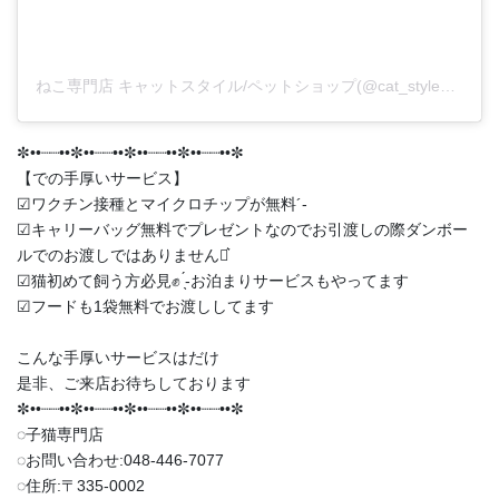
ねこ専門店 キャットスタイル/ペットショップ(@cat_style_2021)がシェアした投稿
✼••┈┈••✼••┈┈••✼••┈┈••✼••┈┈••✼
【での手厚いサービス】
︎︎︎︎☑︎ワクチン接種とマイクロチップが無料︎´-
︎︎︎︎☑︎キャリーバッグ無料でプレゼントなのでお引渡しの際ダンボー
ルでのお渡しではありません‪⋆͛
︎︎︎︎☑︎猫初めて飼う方必見✊ ̖́-お泊まりサービスもやってます
︎︎︎︎☑︎フードも1袋無料でお渡ししてます
こんな手厚いサービスはだけ
是非、ご来店お待ちしております
✼••┈┈••✼••┈┈••✼••┈┈••✼••┈┈••✼
◌子猫専門店
◌お問い合わせ:048-446-7077
◌住所:〒335-0002