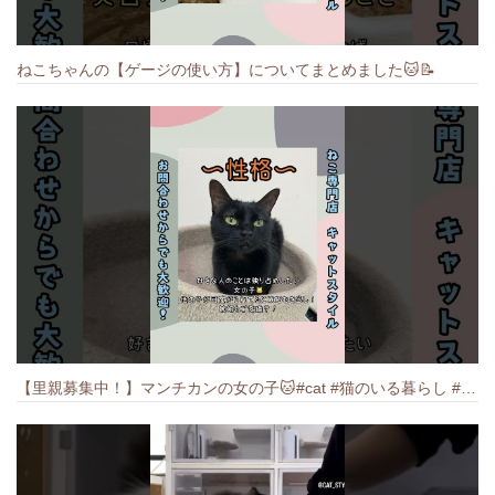
ねこちゃんの【ゲージの使い方】についてまとめました️🐱📝
【里親募集中！】マンチカンの女の子🐱#cat #猫のいる暮らし #ねこ #munchkin #里親募集中