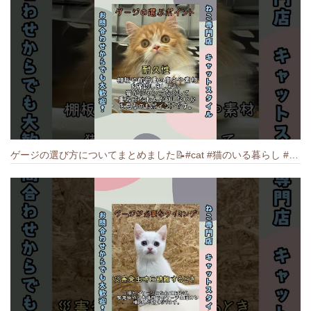
ゲージの選び方についてまとめました️📝#cat #猫のいる暮らし #ねこ #キャット #munchkin