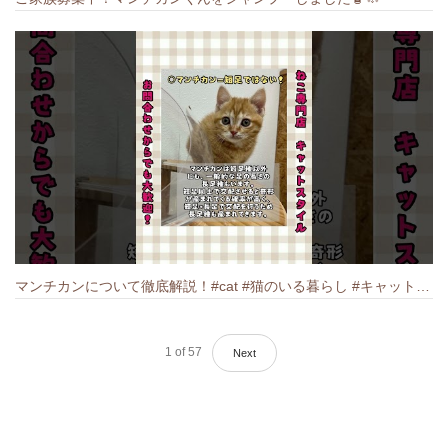
マンチカンについて徹底解説！#cat #猫のいる暮らし #キャット #ねこ #ペットショップ #munchkin #マンチカン
1
of
57
Next