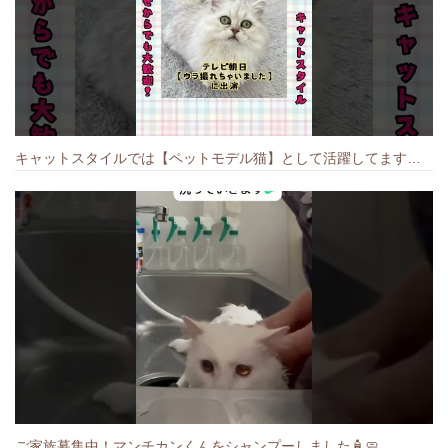
キャットスタイルでは【ペットモデル猫】として活躍してます🐱 #猫のいる暮らし #キャットスタイル #cat #キャット #猫好きさんと繋がりたい
ご家族募集中！マンチカンくんをシャンプーしました🧴🧼