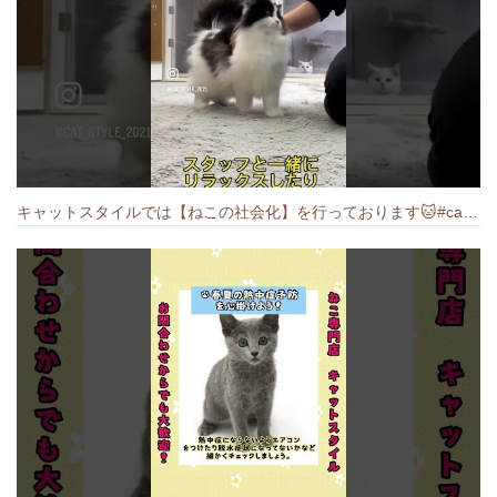
キャットスタイルでは【ねこの社会化】を行っております🐱#cat #catbreed #猫のいる暮らし #キャットスタイル #ねこ #ペットショップ