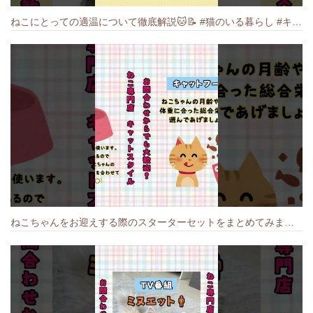
ねこにとっての適温について徹底解説🐱️📝 #猫のいる暮らし #キャットスタイル #cat #猫好きさんと繋がりたい #キャット #ねこ
ねこちゃんをお迎えする際のスターターセットをまとめてみました🐱#cat #猫のいる暮らし #キャット #ねこ #ペットショップ #かわいい子猫 #munchkin