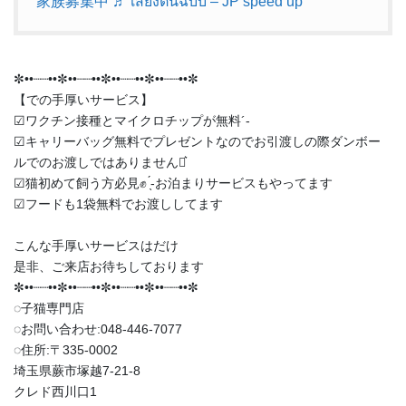
家族募集中
♬ เสียงต้นฉบับ – JP speed up
✼••┈┈••✼••┈┈••✼••┈┈••✼••┈┈••✼
【での手厚いサービス】
︎︎︎︎☑︎ワクチン接種とマイクロチップが無料︎´-
︎︎︎︎☑︎キャリーバッグ無料でプレゼントなのでお引渡しの際ダンボー
ルでのお渡しではありません‪⋆͛
︎︎︎︎☑︎猫初めて飼う方必見✊ ̖́-お泊まりサービスもやってます
︎︎︎︎☑︎フードも1袋無料でお渡ししてます
こんな手厚いサービスはだけ
是非、ご来店お待ちしております
✼••┈┈••✼••┈┈••✼••┈┈••✼••┈┈••✼
◌子猫専門店
◌お問い合わせ:048-446-7077
◌住所:〒335-0002
埼玉県蕨市塚越7-21-8
クレド西川口1