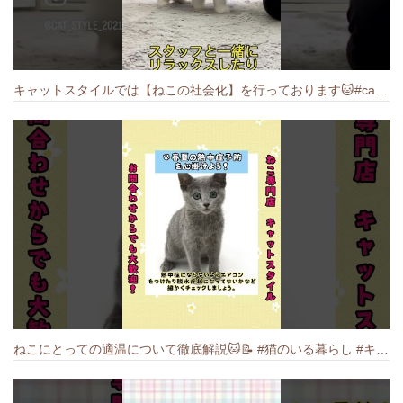
キャットスタイルでは【ねこの社会化】を行っております🐱#cat #catbreed #猫のいる暮らし #キャットスタイル #ねこ #ペットショップ
ねこにとっての適温について徹底解説🐱️📝 #猫のいる暮らし #キャットスタイル #cat #猫好きさんと繋がりたい #キャット #ねこ