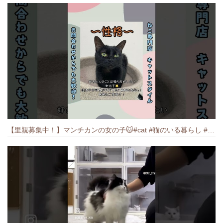
【里親募集中！】マンチカンの女の子🐱#cat #猫のいる暮らし #ねこ #munchkin #里親募集中