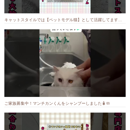
キャットスタイルでは【ペットモデル猫】として活躍してます🐱 #猫のいる暮らし #キャットスタイル #cat #キャット #猫好きさんと繋がりたい
ご家族募集中！マンチカンくんをシャンプーしました🧴🧼