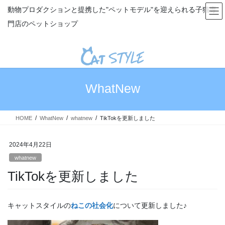
コ
ナ
動物プロダクションと提携した"ペットモデル"を迎えられる子猫専
ン
ビ
門店のペットショップ
テ
ゲ
ン
ー
ツ
シ
へ
ョ
ス
ン
キ
に
WhatNew
ッ
移
プ
動
HOME
WhatNew
whatnew
TikTokを更新しました
2024年4月22日
whatnew
TikTokを更新しました
キャットスタイルの
ねこの社会化
について更新しました♪