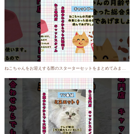
ねこちゃんをお迎えする際のスターターセットをまとめてみました🐱#cat #猫のいる暮らし #キャット #ねこ #ペットショップ #かわいい子猫 #munchkin