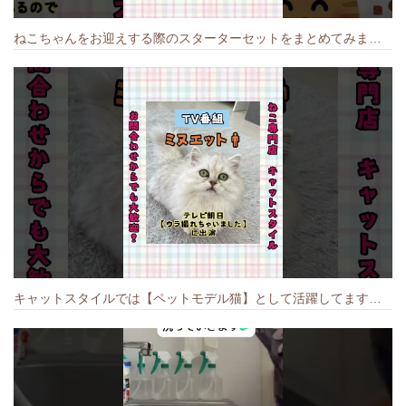
ねこちゃんをお迎えする際のスターターセットをまとめてみました🐱#cat #猫のいる暮らし #キャット #ねこ #ペットショップ #かわいい子猫 #munchkin
キャットスタイルでは【ペットモデル猫】として活躍してます🐱 #猫のいる暮らし #キャットスタイル #cat #キャット #猫好きさんと繋がりたい