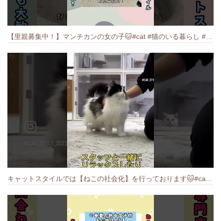
【里親募集中！】マンチカンの女の子🐱#cat #猫のいる暮らし #ねこ #munchkin #里親募集中
キャットスタイルでは【ねこの社会化】を行っております🐱#cat #catbreed #猫のいる暮らし #キャットスタイル #ねこ #ペットショップ