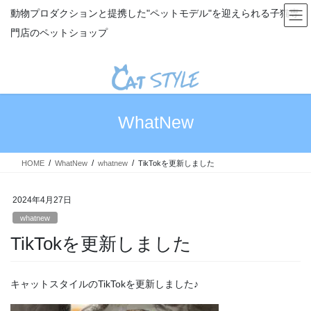
コ
ナ
動物プロダクションと提携した"ペットモデル"を迎えられる子猫専
ン
ビ
門店のペットショップ
テ
ゲ
ン
ー
ツ
シ
へ
ョ
ス
ン
キ
に
WhatNew
ッ
移
プ
動
HOME
WhatNew
whatnew
TikTokを更新しました
2024年4月27日
whatnew
TikTokを更新しました
キャットスタイルのTikTokを更新しました♪