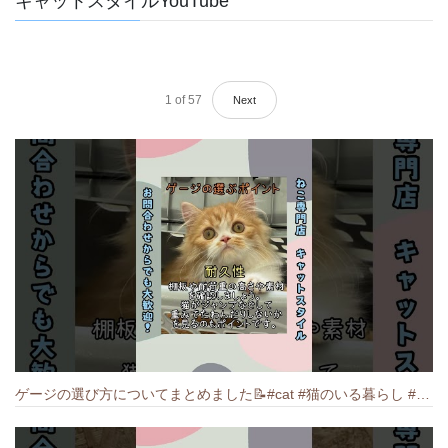
キャットスタイルYouTube
1
of
57
Next
ゲージの選び方についてまとめました️📝#cat #猫のいる暮らし #ねこ #キャット #munchkin