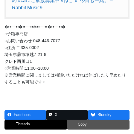
め
#cat
#ご家族募集中
#ねこ
♬ 今日も一緒。 –
Rabbit Music9
✼••┈┈••✼••┈┈••✼••┈┈••✼••┈┈••✼
◌子猫専門店
◌お問い合わせ:048-446-7077
◌住所:〒335-0002
埼玉県蕨市塚越7-21-8
クレド西川口1
◌営業時間:11:00~18:00
※営業時間に関しましては相談いただければ伸ばしたり早めたり
することも可能です‍♀️
Facebook
X
Bluesky
Threads
Copy