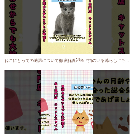
ねこにとっての適温について徹底解説🐱️📝 #猫のいる暮らし #キャットスタイル #cat #猫好きさんと繋がりたい #キャット #ねこ