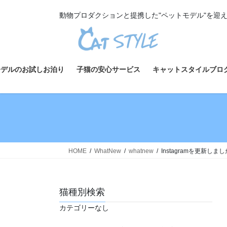
コ
ナ
動物プロダクションと提携した"ペットモデル"を迎
ン
ビ
テ
ゲ
ン
ー
ツ
シ
へ
ョ
モデルのお試しお泊り
子猫の安心サービス
キャットスタイルブロ
ス
ン
キ
に
ッ
移
プ
動
HOME
WhatNew
whatnew
Instagramを更新しまし
猫種別検索
カテゴリーなし