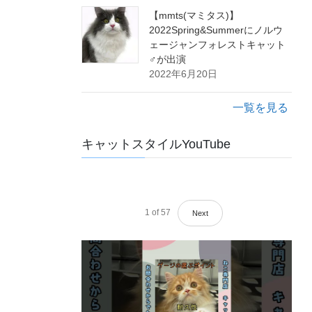
【mmts(マミタス)】
2022Spring&Summerにノルウ
ェージャンフォレストキャット
♂が出演
2022年6月20日
一覧を見る
キャットスタイルYouTube
1
of
57
Next