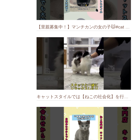
【里親募集中！】マンチカンの女の子🐱#cat #猫のいる暮らし #ねこ #munchkin #里親募集中
キャットスタイルでは【ねこの社会化】を行っております🐱#cat #catbreed #猫のいる暮らし #キャットスタイル #ねこ #ペットショップ