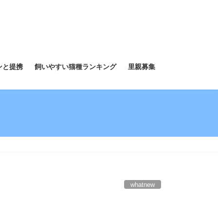
ンと提携
飼いやすい猫種ランキング
里親募集
whatnew