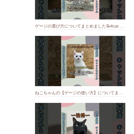
ゲージの選び方についてまとめました️📝#cat #猫のいる暮らし #ねこ #キャット #munchkin
ねこちゃんの【ゲージの使い方】についてまとめました️🐱📝