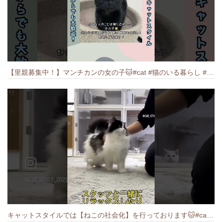
【里親募集中！】マンチカンの女の子🐱#cat #猫のいる暮らし #ねこ #munchkin #里親募集中
キャットスタイルでは【ねこの社会化】を行っております🐱#cat #catbreed #猫のいる暮らし #キャットスタイル #ねこ #ペットショップ