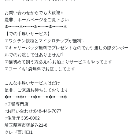
お問い合わせからでも大歓迎‍♀️
是非、ホームページをご覧下さい
✼••┈┈••✼••┈┈••✼••┈┈••✼••┈┈••✼
【での手厚いサービス】
︎︎︎︎☑︎ワクチン接種とマイクロチップが無料︎´-
︎︎︎︎☑︎キャリーバッグ無料でプレゼントなのでお引渡しの際ダンボー
ルでのお渡しではありません‪⋆͛
︎︎︎︎☑︎猫初めて飼う方必見✊ ̖́-お泊まりサービスもやってます
︎︎︎︎☑︎フードも1袋無料でお渡ししてます
こんな手厚いサービスはだけ
是非、ご来店お待ちしております
✼••┈┈••✼••┈┈••✼••┈┈••✼••┈┈••✼
◌子猫専門店
◌お問い合わせ:048-446-7077
◌住所:〒335-0002
埼玉県蕨市塚越7-21-8
クレド西川口1