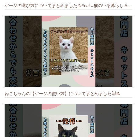
ゲージの選び方についてまとめました️📝#cat #猫のいる暮らし #ねこ #キャット #munchkin
ねこちゃんの【ゲージの使い方】についてまとめました️🐱📝