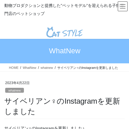
コ
ナ
動物プロダクションと提携した"ペットモデル"を迎えられる子猫専
ン
ビ
門店のペットショップ
テ
ゲ
ン
ー
ツ
シ
へ
ョ
ス
ン
キ
に
WhatNew
ッ
移
プ
動
HOME
WhatNew
whatnew
サイベリアン♀のInstagramを更新しました
2023年4月22日
whatnew
サイベリアン♀のInstagramを更新
しました
サイベリアン♀のInstagramを更新しました♪