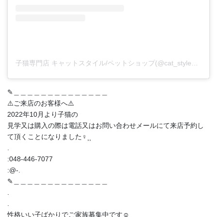
子猫専門店 キャットスタイル/ペットショップ(@cat_style_2021)がシェアした投稿
✎︎＿＿＿＿＿＿＿＿＿＿＿＿＿＿
⚠️ご来店のお客様へ⚠️
2022年10月より子猫の
見学又は購入の際は電話又はお問い合わせメールにて来店予約し
て頂くことになりました‍♀️⸒⸒
.
:048-446-7077
:@-.
✎︎＿＿＿＿＿＿＿＿＿＿＿＿＿＿
.
.
性格いい子ばかりでご家族募集中です☺️