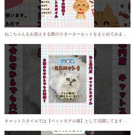
ねこちゃんをお迎えする際のスターターセットをまとめてみました🐱#cat #猫のいる暮らし #キャット #ねこ #ペットショップ #かわいい子猫 #munchkin
キャットスタイルでは【ペットモデル猫】として活躍してます🐱 #猫のいる暮らし #キャットスタイル #cat #キャット #猫好きさんと繋がりたい