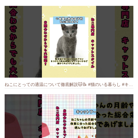
ねこにとっての適温について徹底解説🐱️📝 #猫のいる暮らし #キャットスタイル #cat #猫好きさんと繋がりたい #キャット #ねこ