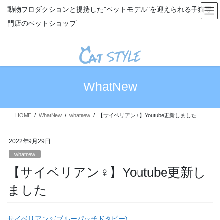
コ
ナ
動物プロダクションと提携した"ペットモデル"を迎えられる子猫専
ン
ビ
門店のペットショップ
テ
ゲ
ン
ー
ツ
シ
へ
ョ
ス
ン
キ
に
WhatNew
ッ
移
プ
動
HOME
WhatNew
whatnew
【サイベリアン♀】Youtube更新しました
2022年9月29日
whatnew
【サイベリアン♀】Youtube更新し
ました
サイベリアン♀(ブルーパッチドタビー)