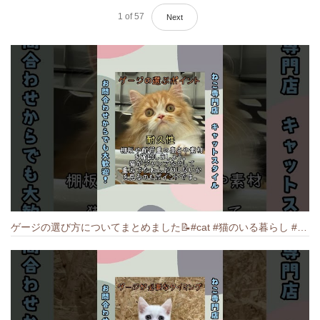
1
of
57
Next
ゲージの選び方についてまとめました️📝#cat #猫のいる暮らし #ねこ #キャット #munchkin