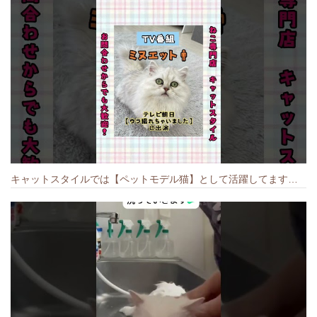
キャットスタイルでは【ペットモデル猫】として活躍してます🐱 #猫のいる暮らし #キャットスタイル #cat #キャット #猫好きさんと繋がりたい