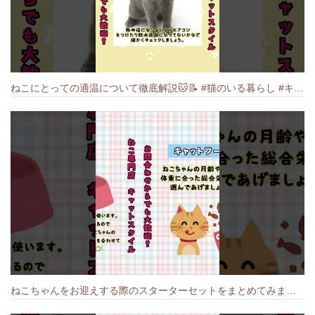
ねこにとっての適温について徹底解説🐱️📝 #猫のいる暮らし #キャットスタイル #cat #猫好きさんと繋がりたい #キャット #ねこ
ねこちゃんをお迎えする際のスターターセットをまとめてみました🐱#cat #猫のいる暮らし #キャット #ねこ #ペットショップ #かわいい子猫 #munchkin