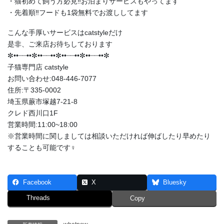
・猫初めて飼う方必見‼️お泊まりサービスもやってます
・先着順‼️フードも1袋無料でお渡ししてます
こんな手厚いサービスはcatstyleだけ
是非、ご来店お待ちしております
✼••┈┈••✼••┈┈••✼••┈┈••✼••┈┈••✼
子猫専門店 catstyle
お問い合わせ:048-446-7077
住所:〒335-0002
埼玉県蕨市塚越7-21-8
クレド西川口1F
営業時間:11:00~18:00
※営業時間に関しましては相談いただければ伸ばしたり早めたり
することも可能です‍♀️
Facebook
X
Bluesky
Threads
Copy