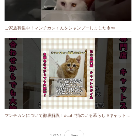
ご家族募集中！マンチカンくんをシャンプーしました🧴🧼
マンチカンについて徹底解説！#cat #猫のいる暮らし #キャット #ねこ #ペットショップ #munchkin #マンチカン
1
of
57
Next