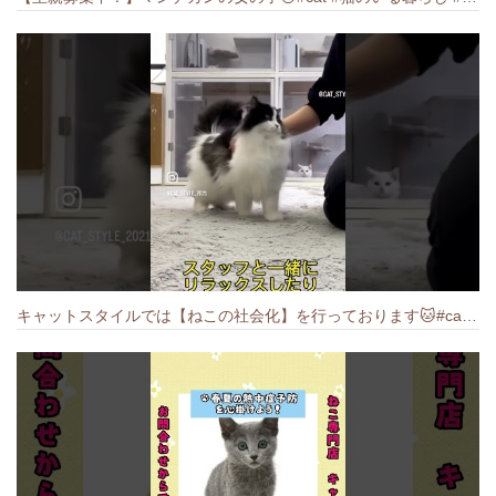
キャットスタイルでは【ねこの社会化】を行っております🐱#cat #catbreed #猫のいる暮らし #キャットスタイル #ねこ #ペットショップ