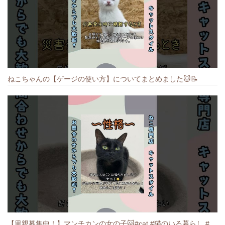
ねこちゃんの【ゲージの使い方】についてまとめました️🐱📝
【里親募集中！】マンチカンの女の子🐱#cat #猫のいる暮らし #ねこ #munchkin #里親募集中