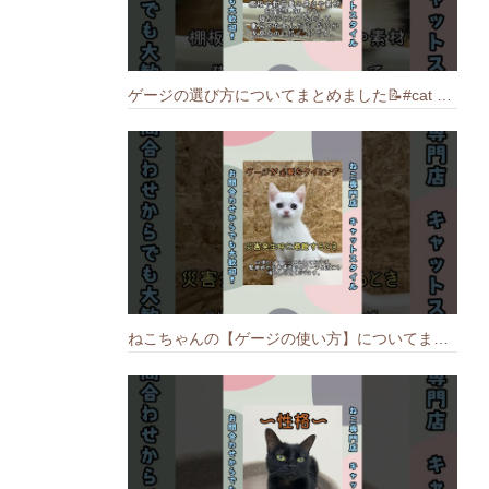
ゲージの選び方についてまとめました️📝#cat #猫のいる暮らし #ねこ #キャット #munchkin
ねこちゃんの【ゲージの使い方】についてまとめました️🐱📝