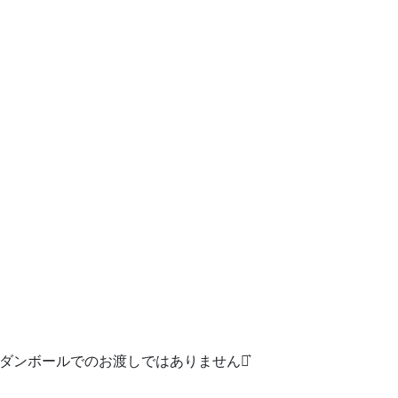
際ダンボールでのお渡しではありません‪⋆͛
す