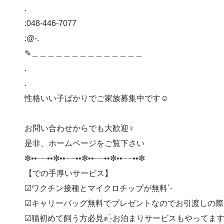
.
:048-446-7077
:@-.
✎︎＿＿＿＿＿＿＿＿＿＿＿＿＿＿
.
.
性格いい子ばかりでご家族募集中です☺️
お問い合わせからでも大歓迎‍♀️
是非、ホームページをご覧下さい
✼••┈┈••✼••┈┈••✼••┈┈••✼••┈┈••✼
【での手厚いサービス】
︎︎︎︎☑︎ワクチン接種とマイクロチップが無料︎´-
︎︎︎︎☑︎キャリーバッグ無料でプレゼントなのでお引渡しの
︎︎︎︎☑︎猫初めて飼う方必見✊ ̖́-お泊まりサービスもやってま