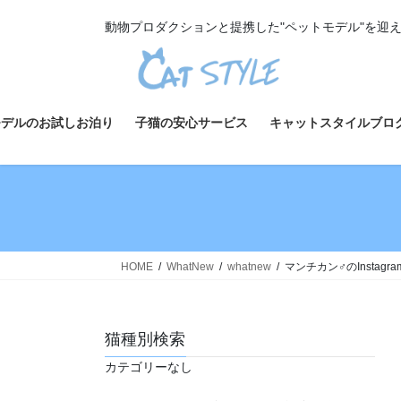
コ
ナ
動物プロダクションと提携した"ペットモデル"を迎
ン
ビ
テ
ゲ
ン
ー
ツ
シ
へ
ョ
モデルのお試しお泊り
子猫の安心サービス
キャットスタイルブロ
ス
ン
キ
に
ッ
移
プ
動
HOME
WhatNew
whatnew
マンチカン♂のInstag
猫種別検索
カテゴリーなし