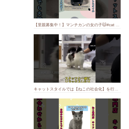
【里親募集中！】マンチカンの女の子🐱#cat #猫のいる暮らし #ねこ #munchkin #里親募集中
キャットスタイルでは【ねこの社会化】を行っております🐱#cat #catbreed #猫のいる暮らし #キャットスタイル #ねこ #ペットショップ