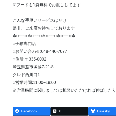
︎︎︎︎☑︎フードも1袋無料でお渡ししてます
こんな手厚いサービスはだけ
是非、ご来店お待ちしております
✼••┈┈••✼••┈┈••✼••┈┈••✼••┈┈••✼
◌子猫専門店
◌お問い合わせ:048-446-7077
◌住所:〒335-0002
埼玉県蕨市塚越7-21-8
クレド西川口1
◌営業時間:11:00~18:00
※営業時間に関しましては相談いただければ伸ばしたり早
Facebook
X
Bluesky