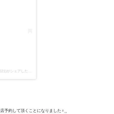
子猫専門店 キャットスタイル/ペットショップ(@cat_style_2021)がシェアした投稿
約して頂くことになりました‍♀️⸒⸒