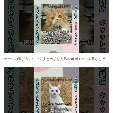
ゲージの選び方についてまとめました️📝#cat #猫のいる暮らし #ねこ #キャット #munchkin