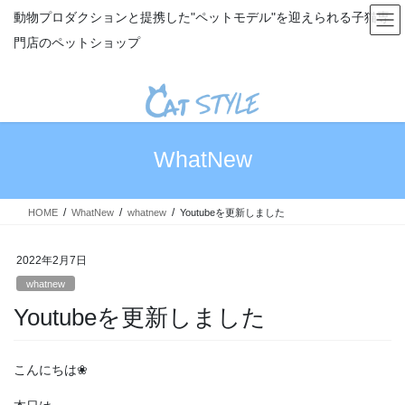
コ
ナ
動物プロダクションと提携した"ペットモデル"を迎えられる子猫専
ン
ビ
門店のペットショップ
テ
ゲ
ン
ー
ツ
シ
へ
ョ
ス
ン
キ
に
WhatNew
ッ
移
プ
動
HOME
WhatNew
whatnew
Youtubeを更新しました
2022年2月7日
whatnew
Youtubeを更新しました
こんにちは❀