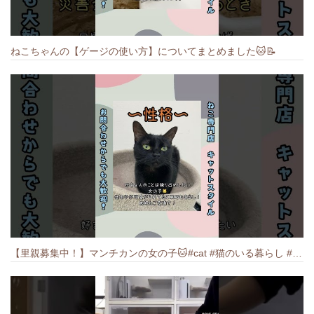
ねこちゃんの【ゲージの使い方】についてまとめました️🐱📝
【里親募集中！】マンチカンの女の子🐱#cat #猫のいる暮らし #ねこ #munchkin #里親募集中