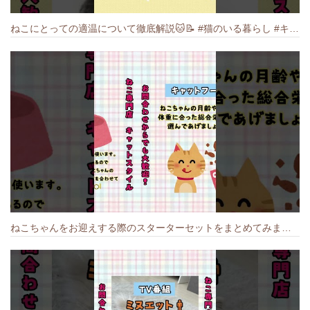
ねこにとっての適温について徹底解説🐱️📝 #猫のいる暮らし #キャットスタイル #cat #猫好きさんと繋がりたい #キャット #ねこ
ねこちゃんをお迎えする際のスターターセットをまとめてみました🐱#cat #猫のいる暮らし #キャット #ねこ #ペットショップ #かわいい子猫 #munchkin