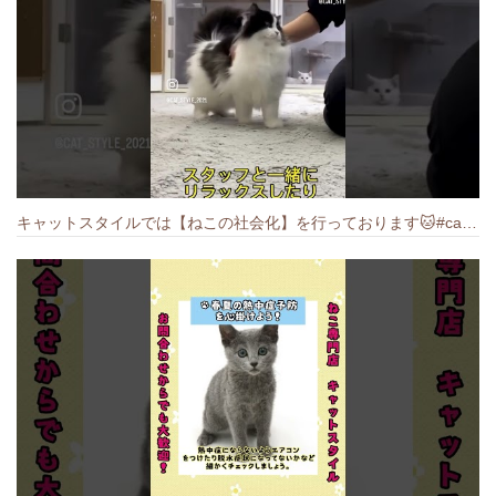
キャットスタイルでは【ねこの社会化】を行っております🐱#cat #catbreed #猫のいる暮らし #キャットスタイル #ねこ #ペットショップ