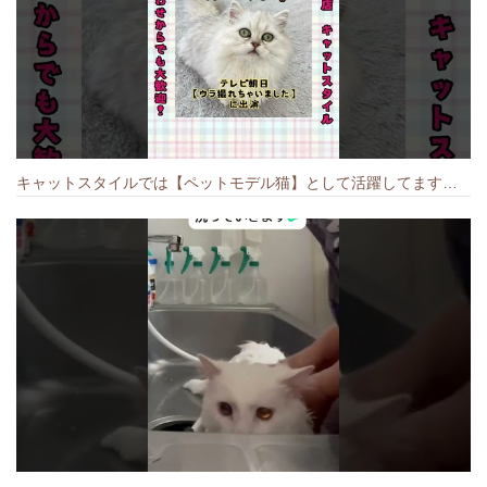
キャットスタイルでは【ペットモデル猫】として活躍してます🐱 #猫のいる暮らし #キャットスタイル #cat #キャット #猫好きさんと繋がりたい