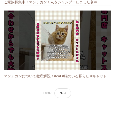
ご家族募集中！マンチカンくんをシャンプーしました🧴🧼
マンチカンについて徹底解説！#cat #猫のいる暮らし #キャット #ねこ #ペットショップ #munchkin #マンチカン
1
of
57
Next