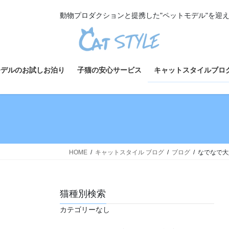
コ
ナ
動物プロダクションと提携した"ペットモデル"を迎
ン
ビ
テ
ゲ
ン
ー
ツ
シ
へ
ョ
モデルのお試しお泊り
子猫の安心サービス
キャットスタイルブロ
ス
ン
キ
に
ッ
移
プ
動
HOME
キャットスタイル ブログ
ブログ
なでなで大
猫種別検索
カテゴリーなし