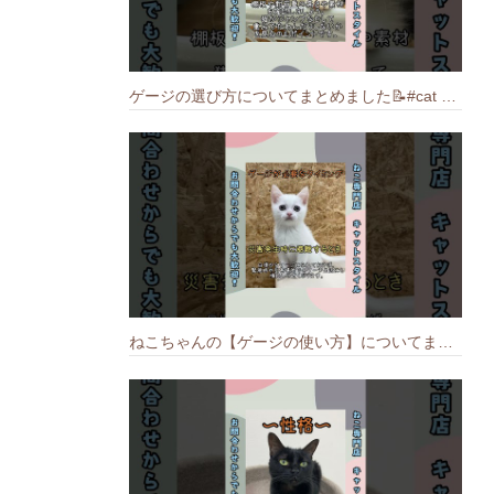
ゲージの選び方についてまとめました️📝#cat #猫のいる暮らし #ねこ #キャット #munchkin
ねこちゃんの【ゲージの使い方】についてまとめました️🐱📝