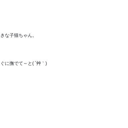
好きな子猫ちゃん。
に撫でて～と( ´艸｀)