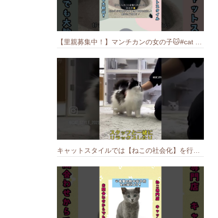
【里親募集中！】マンチカンの女の子🐱#cat #猫のいる暮らし #ねこ #munchkin #里親募集中
キャットスタイルでは【ねこの社会化】を行っております🐱#cat #catbreed #猫のいる暮らし #キャットスタイル #ねこ #ペットショップ