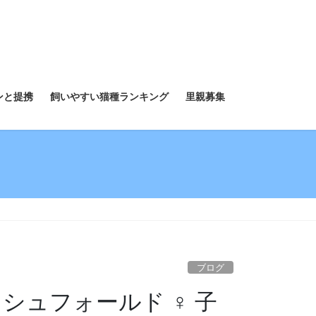
ンと提携
飼いやすい猫種ランキング
里親募集
ブログ
シュフォールド ♀ 子