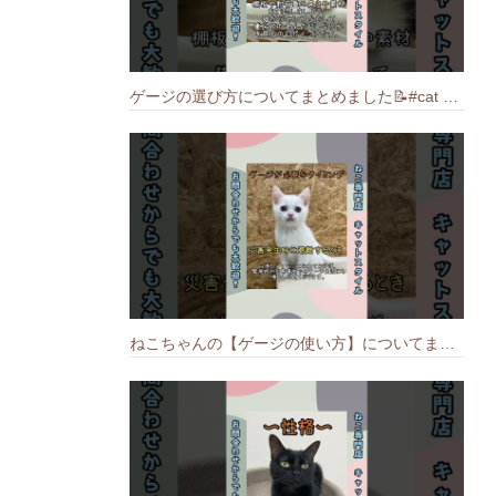
ゲージの選び方についてまとめました️📝#cat #猫のいる暮らし #ねこ #キャット #munchkin
ねこちゃんの【ゲージの使い方】についてまとめました️🐱📝