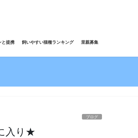
ンと提携
飼いやすい猫種ランキング
里親募集
ブログ
に入り★