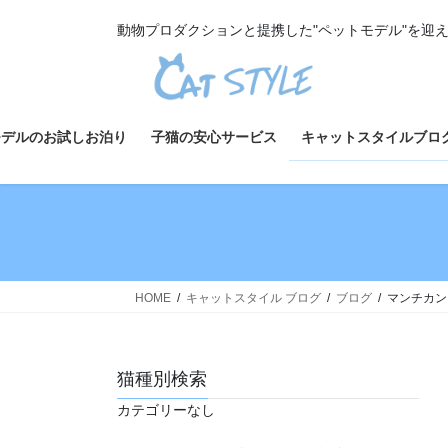
コ
ナ
動物プロダクションと提携した"ペットモデル"を迎
ン
ビ
テ
ゲ
ン
ー
ツ
シ
へ
ョ
モデルのお試しお泊り
子猫の安心サービス
キャットスタイルブロ
ス
ン
キ
に
ッ
移
プ
動
HOME
キャットスタイル ブログ
ブログ
マンチカン
猫種別検索
カテゴリーなし