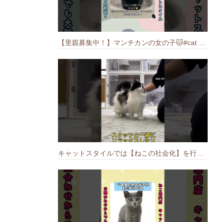
【里親募集中！】マンチカンの女の子🐱#cat #猫のいる暮らし #ねこ #munchkin #里親募集中
キャットスタイルでは【ねこの社会化】を行っております🐱#cat #catbreed #猫のいる暮らし #キャットスタイル #ねこ #ペットショップ