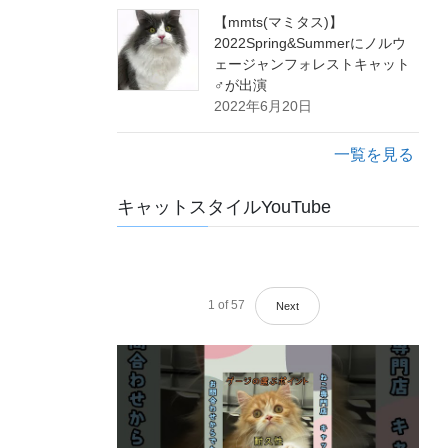
【mmts(マミタス)】
2022Spring&Summerにノルウ
ェージャンフォレストキャット
♂が出演
2022年6月20日
一覧を見る
キャットスタイルYouTube
1
of
57
Next