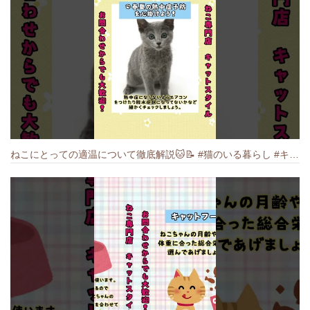
ねこにとっての適温について徹底解説🐱️📝 #猫のいる暮らし #キャットスタイル #cat #猫好きさんと繋がりたい #キャット #ねこ