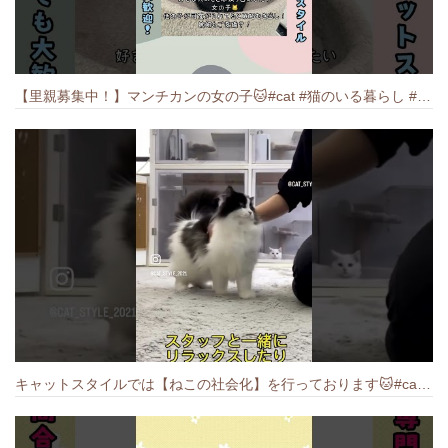
【里親募集中！】マンチカンの女の子🐱#cat #猫のいる暮らし #ねこ #munchkin #里親募集中
キャットスタイルでは【ねこの社会化】を行っております🐱#cat #catbreed #猫のいる暮らし #キャットスタイル #ねこ #ペットショップ