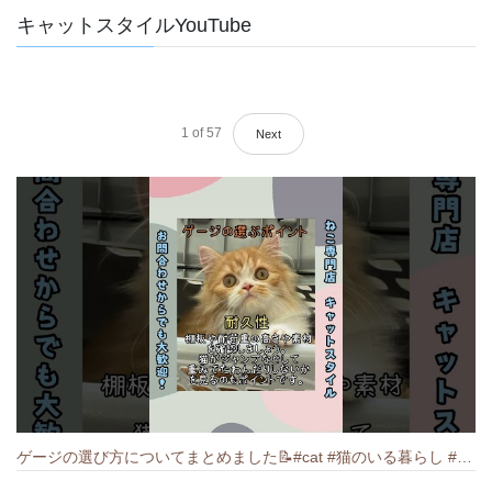
キャットスタイルYouTube
1
of
57
Next
ゲージの選び方についてまとめました️📝#cat #猫のいる暮らし #ねこ #キャット #munchkin