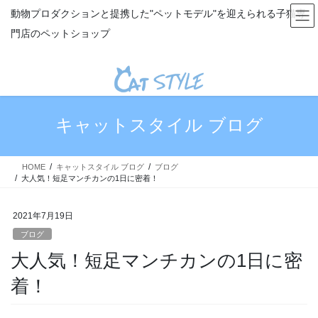
コ
ナ
動物プロダクションと提携した"ペットモデル"を迎えられる子猫専
ン
ビ
門店のペットショップ
テ
ゲ
ン
ー
ツ
シ
へ
ョ
ス
ン
キ
に
キャットスタイル ブログ
ッ
移
プ
動
HOME
キャットスタイル ブログ
ブログ
大人気！短足マンチカンの1日に密着！
2021年7月19日
ブログ
大人気！短足マンチカンの1日に密
着！