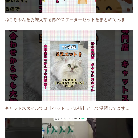
ねこちゃんをお迎えする際のスターターセットをまとめてみました🐱#cat #猫のいる暮らし #キャット #ねこ #ペットショップ #かわいい子猫 #munchkin
キャットスタイルでは【ペットモデル猫】として活躍してます🐱 #猫のいる暮らし #キャットスタイル #cat #キャット #猫好きさんと繋がりたい