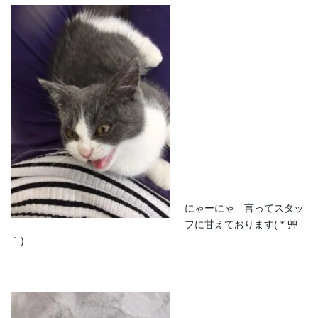
にゃーにゃ―言ってスタッ
フに甘えております( *´艸
｀)