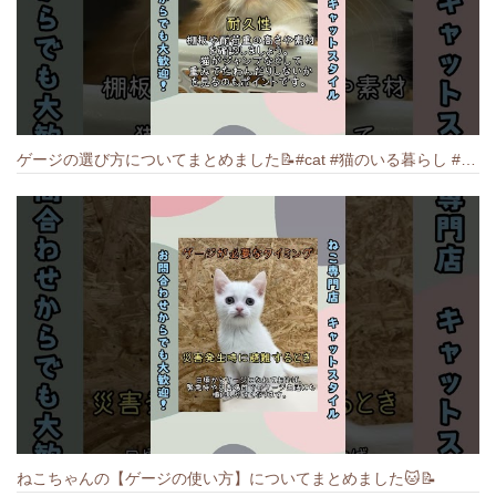
ゲージの選び方についてまとめました️📝#cat #猫のいる暮らし #ねこ #キャット #munchkin
ねこちゃんの【ゲージの使い方】についてまとめました️🐱📝