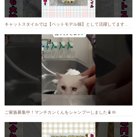
キャットスタイルでは【ペットモデル猫】として活躍してます🐱 #猫のいる暮らし #キャットスタイル #cat #キャット #猫好きさんと繋がりたい
ご家族募集中！マンチカンくんをシャンプーしました🧴🧼