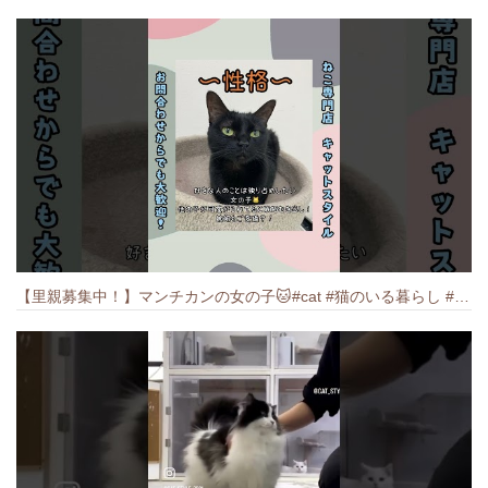
【里親募集中！】マンチカンの女の子🐱#cat #猫のいる暮らし #ねこ #munchkin #里親募集中