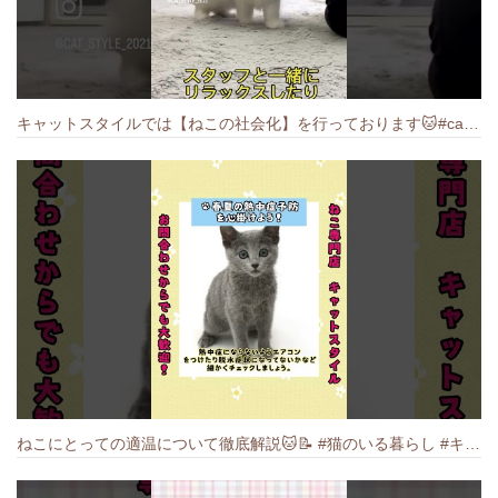
キャットスタイルでは【ねこの社会化】を行っております🐱#cat #catbreed #猫のいる暮らし #キャットスタイル #ねこ #ペットショップ
ねこにとっての適温について徹底解説🐱️📝 #猫のいる暮らし #キャットスタイル #cat #猫好きさんと繋がりたい #キャット #ねこ