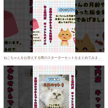
ねこちゃんをお迎えする際のスターターセットをまとめてみました🐱#cat #猫のいる暮らし #キャット #ねこ #ペットショップ #かわいい子猫 #munchkin