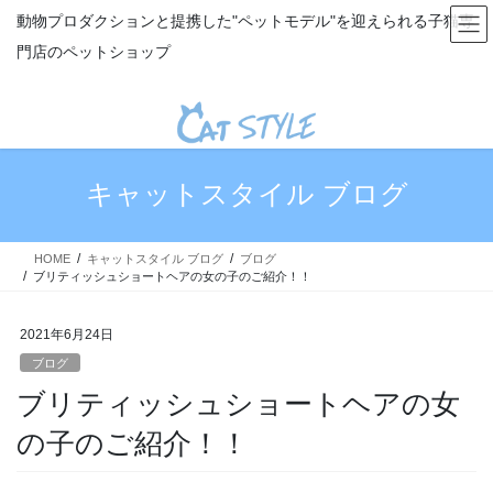
コ
ナ
動物プロダクションと提携した"ペットモデル"を迎えられる子猫専
ン
ビ
門店のペットショップ
テ
ゲ
ン
ー
ツ
シ
へ
ョ
ス
ン
キ
に
キャットスタイル ブログ
ッ
移
プ
動
HOME
キャットスタイル ブログ
ブログ
ブリティッシュショートヘアの女の子のご紹介！！
2021年6月24日
ブログ
ブリティッシュショートヘアの女
の子のご紹介！！