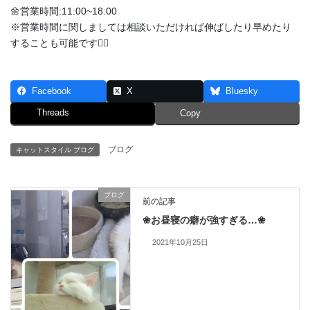
🌼営業時間:11:00~18:00
※営業時間に関しましては相談いただければ伸ばしたり早めたり
することも可能です🙆‍♀️
Facebook
X
Bluesky
Threads
Copy
ブログ
キャットスタイル ブログ
ブログ
前の記事
❀お昼寝の癖が強すぎる…❀
2021年10月25日