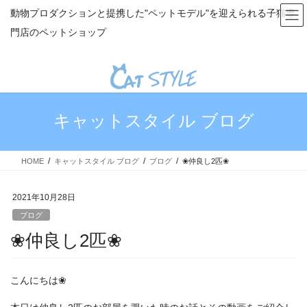
コ
ナ
動物プロダクションと提携した"ペットモデル"を迎えられる子猫専
ン
ビ
門店のペットショップ
テ
ゲ
ン
ー
ツ
シ
へ
ョ
ス
ン
キ
に
キャットスタイル ブログ
ッ
移
プ
動
HOME
キャットスタイル ブログ
ブログ
❀仲良し2匹❀
2021年10月28日
ブログ
❀仲良し2匹❀
こんにちは❀