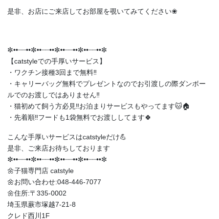
是非、お店にご来店してお部屋を覗いてみてください❀
✼••┈┈••✼••┈┈••✼••┈┈••✼••┈┈••✼
【catstyleでの手厚いサービス】
・ワクチン接種3回まで無料‼️
・キャリーバッグ無料でプレゼントなのでお引渡しの際ダンボー
ルでのお渡しではありません‼️
・猫初めて飼う方必見‼️お泊まりサービスもやってます🐱🏠
・先着順‼️フードも1袋無料でお渡ししてます🍀
こんな手厚いサービスはcatstyleだけ💪
是非、ご来店お待ちしております
✼••┈┈••✼••┈┈••✼••┈┈••✼••┈┈••✼
🌼子猫専門店 catstyle
🌼お問い合わせ:048-446-7077
🌼住所:〒335-0002
埼玉県蕨市塚越7-21-8
クレド西川1F