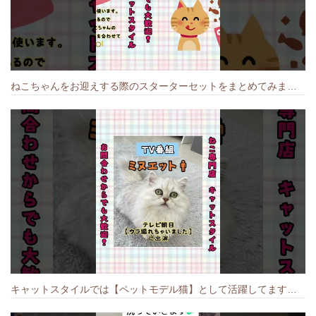
ねこちゃんをお迎えする際のスターターセットをまとめてみました🐱#cat #猫のいる暮らし #キャット #ねこ #ペットショップ #かわいい子猫 #munchkin
キャットスタイルでは【ペットモデル猫】として活躍してます🐱 #猫のいる暮らし #キャットスタイル #cat #キャット #猫好きさんと繋がりたい