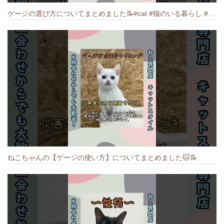
ゲージの選び方についてまとめました️📝#cat #猫のいる暮らし #ねこ #キャット #munchkin
ねこちゃんの【ゲージの使い方】についてまとめました️🐱📝