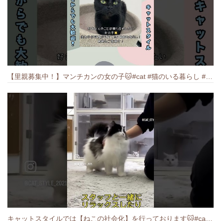
【里親募集中！】マンチカンの女の子🐱#cat #猫のいる暮らし #ねこ #munchkin #里親募集中
キャットスタイルでは【ねこの社会化】を行っております🐱#cat #catbreed #猫のいる暮らし #キャットスタイル #ねこ #ペットショップ