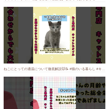
ねこにとっての適温について徹底解説🐱️📝 #猫のいる暮らし #キャットスタイル #cat #猫好きさんと繋がりたい #キャット #ねこ