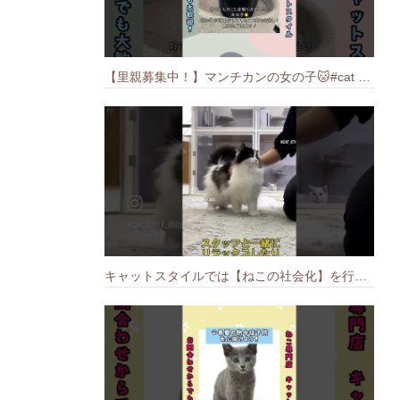
【里親募集中！】マンチカンの女の子🐱#cat #猫のいる暮らし #ねこ #munchkin #里親募集中
キャットスタイルでは【ねこの社会化】を行っております🐱#cat #catbreed #猫のいる暮らし #キャットスタイル #ねこ #ペットショップ