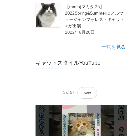
【mmts(マミタス)】
2022Spring&Summerにノルウ
ェージャンフォレストキャット
♂が出演
2022年6月20日
一覧を見る
キャットスタイルYouTube
1
of
57
Next