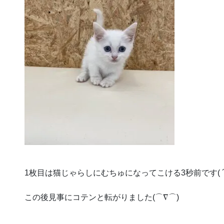
1枚目は猫じゃらしにむちゅになってこける3秒前です( ´
この後見事にコテンと転がりました(⌒∇⌒)