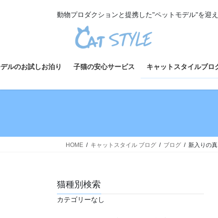
コ
ナ
動物プロダクションと提携した"ペットモデル"を迎
ン
ビ
テ
ゲ
ン
ー
ツ
シ
へ
ョ
モデルのお試しお泊り
子猫の安心サービス
キャットスタイルブロ
ス
ン
キ
に
ッ
移
プ
動
HOME
キャットスタイル ブログ
ブログ
新入りの真
猫種別検索
カテゴリーなし