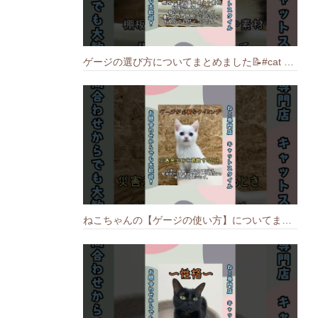
ゲージの選び方についてまとめました️📝#cat #猫のいる暮らし #ねこ #キャット #munchkin
ねこちゃんの【ゲージの使い方】についてまとめました️🐱📝