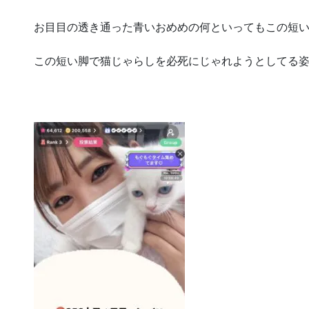
お目目の透き通った青いおめめの何といってもこの短い脚が
この短い脚で猫じゃらしを必死にじゃれようとしてる