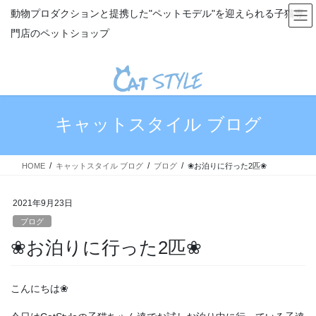
コ
ナ
動物プロダクションと提携した"ペットモデル"を迎えられる子猫専
ン
ビ
門店のペットショップ
テ
ゲ
ン
ー
ツ
シ
へ
ョ
ス
ン
キ
に
キャットスタイル ブログ
ッ
移
プ
動
HOME
キャットスタイル ブログ
ブログ
❀お泊りに行った2匹❀
2021年9月23日
ブログ
❀お泊りに行った2匹❀
こんにちは❀