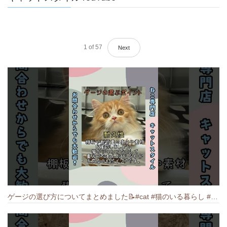
1
of
57
Next
ゲージの選び方についてまとめました️📝#cat #猫のいる暮らし #ねこ #キャット #munchkin