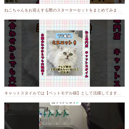
ねこちゃんをお迎えする際のスターターセットをまとめてみました🐱#cat #猫のいる暮らし #キャット #ねこ #ペットショップ #かわいい子猫 #munchkin
キャットスタイルでは【ペットモデル猫】として活躍してます🐱 #猫のいる暮らし #キャットスタイル #cat #キャット #猫好きさんと繋がりたい