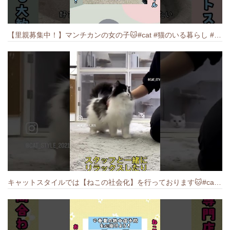
【里親募集中！】マンチカンの女の子🐱#cat #猫のいる暮らし #ねこ #munchkin #里親募集中
キャットスタイルでは【ねこの社会化】を行っております🐱#cat #catbreed #猫のいる暮らし #キャットスタイル #ねこ #ペットショップ