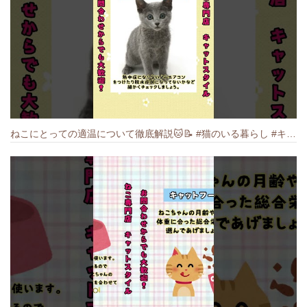
ねこにとっての適温について徹底解説🐱️📝 #猫のいる暮らし #キャットスタイル #cat #猫好きさんと繋がりたい #キャット #ねこ