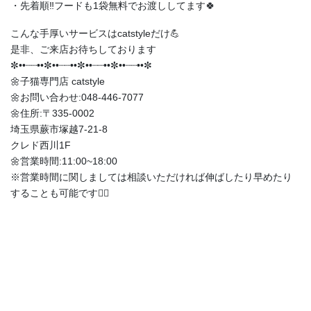
・先着順‼️フードも1袋無料でお渡ししてます🍀
こんな手厚いサービスはcatstyleだけ💪
是非、ご来店お待ちしております
✼••┈┈••✼••┈┈••✼••┈┈••✼••┈┈••✼
🌼子猫専門店 catstyle
🌼お問い合わせ:048-446-7077
🌼住所:〒335-0002
埼玉県蕨市塚越7-21-8
クレド西川1F
🌼営業時間:11:00~18:00
※営業時間に関しましては相談いただければ伸ばしたり早めたり
することも可能です🙆‍♀️