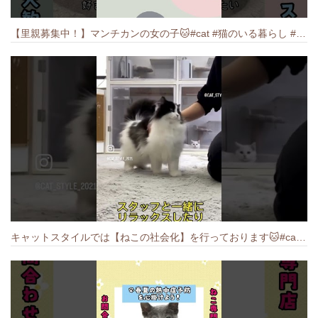
【里親募集中！】マンチカンの女の子🐱#cat #猫のいる暮らし #ねこ #munchkin #里親募集中
キャットスタイルでは【ねこの社会化】を行っております🐱#cat #catbreed #猫のいる暮らし #キャットスタイル #ねこ #ペットショップ