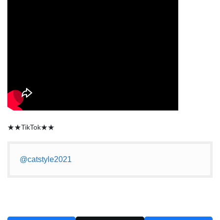
★★TikTok★★
@catstyle2021