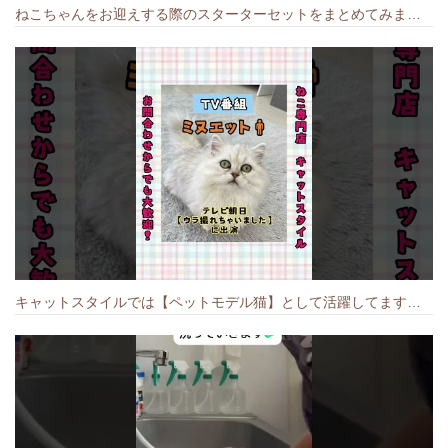
ねこちゃんをお迎えする際のスターターセットをまとめてみました🐱#cat #猫のいる暮らし #キャット #ねこ #ペットショップ #かわいい子猫 #munchkin
キャットスタイルでは【ペットモデル猫】として活躍してます🐱 #猫のいる暮らし #キャットスタイル #cat #キャット #猫好きさんと繋がりたい