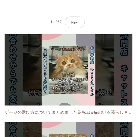
1
of
57
Next
ゲージの選び方についてまとめました️📝#cat #猫のいる暮らし #ねこ #キャット #munchkin