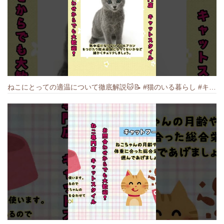
ねこにとっての適温について徹底解説🐱️📝 #猫のいる暮らし #キャットスタイル #cat #猫好きさんと繋がりたい #キャット #ねこ