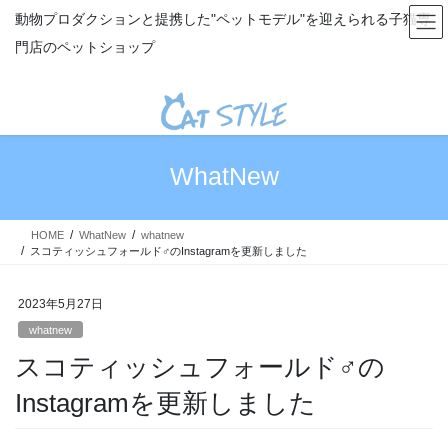
コ
ナ
動物プロダクションと提携した"ペットモデル"を迎えられる子猫専
ン
ビ
門店のペットショップ
テ
ゲ
ン
ー
ツ
シ
へ
ョ
ス
ン
キ
に
WhatNew
ッ
移
プ
動
HOME
WhatNew
whatnew
スコティッシュフォールド♂のInstagramを更新しました
2023年5月27日
whatnew
スコティッシュフォールド♂の
Instagramを更新しました