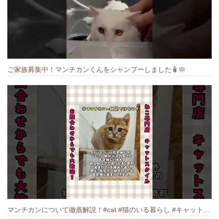
ご家族募集中！マンチカンくんをシャンプーしました🧴🧼
マンチカンについて徹底解説！#cat #猫のいる暮らし #キャット #ねこ #ペットショップ #munchkin #マンチカン