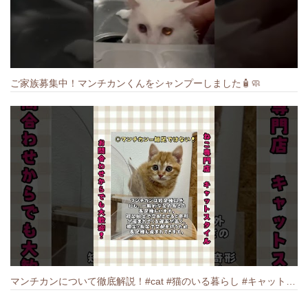
ご家族募集中！マンチカンくんをシャンプーしました🧴🧼
マンチカンについて徹底解説！#cat #猫のいる暮らし #キャット #ねこ #ペットショップ #munchkin #マンチカン