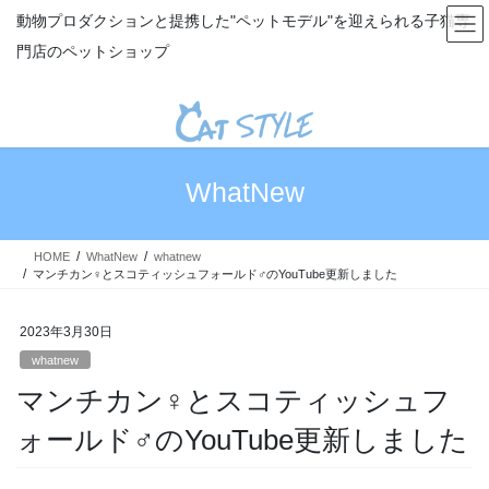
コ
ナ
動物プロダクションと提携した"ペットモデル"を迎えられる子猫専
ン
ビ
門店のペットショップ
テ
ゲ
ン
ー
ツ
シ
へ
ョ
ス
ン
キ
に
WhatNew
ッ
移
プ
動
HOME
WhatNew
whatnew
マンチカン♀とスコティッシュフォールド♂のYouTube更新しました
2023年3月30日
whatnew
マンチカン♀とスコティッシュフ
ォールド♂のYouTube更新しました