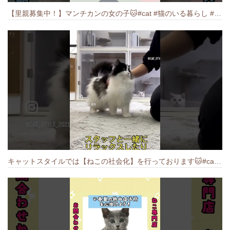
【里親募集中！】マンチカンの女の子🐱#cat #猫のいる暮らし #ねこ #munchkin #里親募集中
キャットスタイルでは【ねこの社会化】を行っております🐱#cat #catbreed #猫のいる暮らし #キャットスタイル #ねこ #ペットショップ