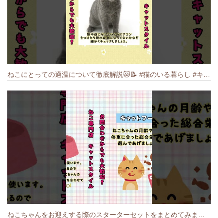
ねこにとっての適温について徹底解説🐱️📝 #猫のいる暮らし #キャットスタイル #cat #猫好きさんと繋がりたい #キャット #ねこ
ねこちゃんをお迎えする際のスターターセットをまとめてみました🐱#cat #猫のいる暮らし #キャット #ねこ #ペットショップ #かわいい子猫 #munchkin