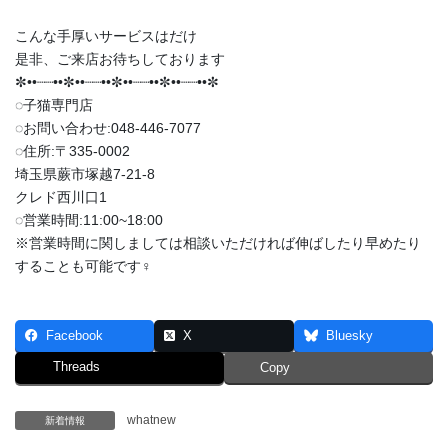
こんな手厚いサービスはだけ
是非、ご来店お待ちしております
✼••┈┈••✼••┈┈••✼••┈┈••✼••┈┈••✼
◌子猫専門店
◌お問い合わせ:048-446-7077
◌住所:〒335-0002
埼玉県蕨市塚越7-21-8
クレド西川口1
◌営業時間:11:00~18:00
※営業時間に関しましては相談いただければ伸ばしたり早めたり
することも可能です‍♀️
Facebook
X
Bluesky
Threads
Copy
whatnew
新着情報