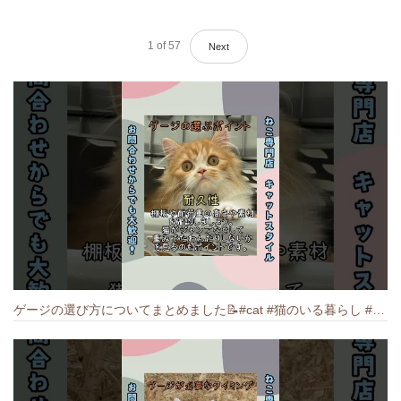
1
of
57
Next
ゲージの選び方についてまとめました️📝#cat #猫のいる暮らし #ねこ #キャット #munchkin