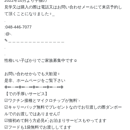
2022年10月より子猫の
見学又は購入の際は電話又はお問い合わせメールにて来店予約し
て頂くことになりました‍♀️⸒⸒
.
:048-446-7077
:@-.
✎︎＿＿＿＿＿＿＿＿＿＿＿＿＿＿
.
.
性格いい子ばかりでご家族募集中です☺️
お問い合わせからでも大歓迎‍♀️
是非、ホームページをご覧下さい
✼••┈┈••✼••┈┈••✼••┈┈••✼••┈┈••✼
【での手厚いサービス】
︎︎︎︎☑︎ワクチン接種とマイクロチップが無料︎´-
︎︎︎︎☑︎キャリーバッグ無料でプレゼントなのでお引渡しの際ダンボー
ルでのお渡しではありません‪⋆͛
︎︎︎︎☑︎猫初めて飼う方必見✊ ̖́-お泊まりサービスもやってます
︎︎︎︎☑︎フードも1袋無料でお渡ししてます