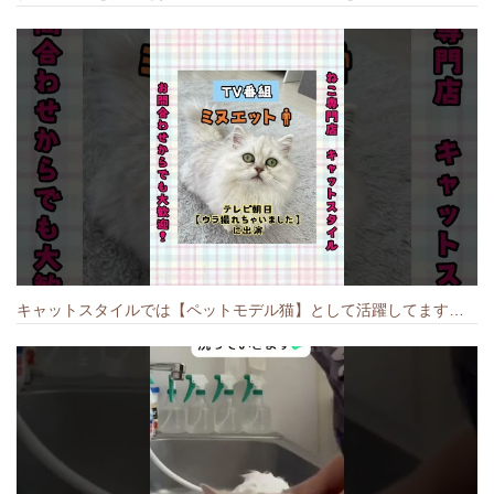
キャットスタイルでは【ペットモデル猫】として活躍してます🐱 #猫のいる暮らし #キャットスタイル #cat #キャット #猫好きさんと繋がりたい