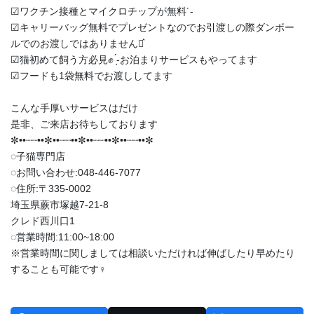
︎︎︎︎☑︎ワクチン接種とマイクロチップが無料︎´-
︎︎︎︎☑︎キャリーバッグ無料でプレゼントなのでお引渡しの際ダンボー
ルでのお渡しではありません‪⋆͛
︎︎︎︎☑︎猫初めて飼う方必見✊ ̖́-お泊まりサービスもやってます
︎︎︎︎☑︎フードも1袋無料でお渡ししてます
こんな手厚いサービスはだけ
是非、ご来店お待ちしております
✼••┈┈••✼••┈┈••✼••┈┈••✼••┈┈••✼
◌子猫専門店
◌お問い合わせ:048-446-7077
◌住所:〒335-0002
埼玉県蕨市塚越7-21-8
クレド西川口1
◌営業時間:11:00~18:00
※営業時間に関しましては相談いただければ伸ばしたり早めたり
することも可能です‍♀️