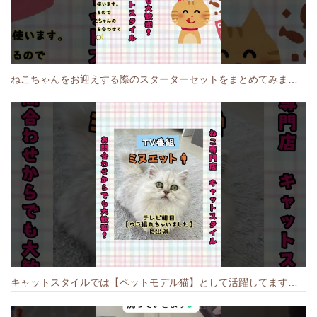
ねこちゃんをお迎えする際のスターターセットをまとめてみました🐱#cat #猫のいる暮らし #キャット #ねこ #ペットショップ #かわいい子猫 #munchkin
キャットスタイルでは【ペットモデル猫】として活躍してます🐱 #猫のいる暮らし #キャットスタイル #cat #キャット #猫好きさんと繋がりたい