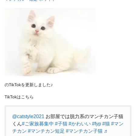
のTikTokを更新しました♪
TikTokはこちら
@catstyle2021
お部屋では脱力系のマンチカン子猫
くん
#ご家族募集中
#子猫
#かわいい
#fyp
#猫
#マン
チカン
#マンチカン短足
#マンチカン子猫
♬