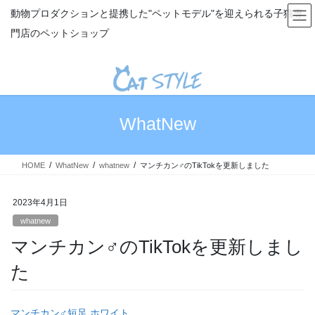
コ
ナ
動物プロダクションと提携した"ペットモデル"を迎えられる子猫専
ン
ビ
門店のペットショップ
テ
ゲ
ン
ー
ツ
シ
へ
ョ
ス
ン
キ
に
WhatNew
ッ
移
プ
動
HOME
WhatNew
whatnew
マンチカン♂のTikTokを更新しました
2023年4月1日
whatnew
マンチカン♂のTikTokを更新しまし
た
マンチカン♂短足 ホワイト