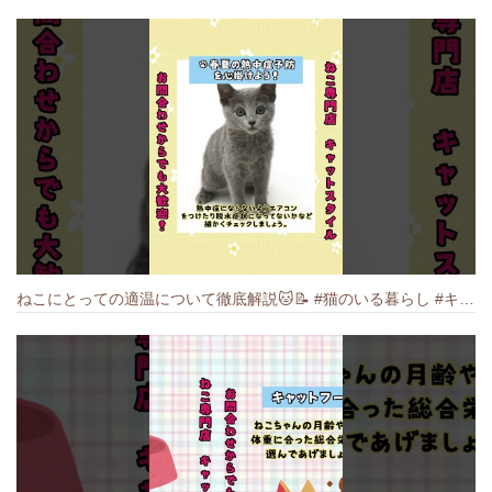
ねこにとっての適温について徹底解説🐱️📝 #猫のいる暮らし #キャットスタイル #cat #猫好きさんと繋がりたい #キャット #ねこ