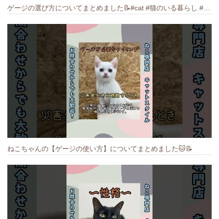
ゲージの選び方についてまとめました️📝#cat #猫のいる暮らし #ねこ #キャット #munchkin
ねこちゃんの【ゲージの使い方】についてまとめました️🐱📝