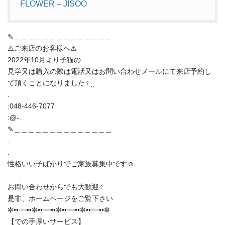
FLOWER – JISOO
✎︎＿＿＿＿＿＿＿＿＿＿＿＿＿＿
⚠️ご来店のお客様へ⚠️
2022年10月より子猫の
見学又は購入の際は電話又はお問い合わせメールにて来店予約し
て頂くことになりました‍♀️⸒⸒
.
:048-446-7077
:@-.
✎︎＿＿＿＿＿＿＿＿＿＿＿＿＿＿
.
.
性格いい子ばかりでご家族募集中です☺️
お問い合わせからでも大歓迎‍♀️
是非、ホームページをご覧下さい
✼••┈┈••✼••┈┈••✼••┈┈••✼••┈┈••✼
【での手厚いサービス】