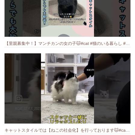
【里親募集中！】マンチカンの女の子🐱#cat #猫のいる暮らし #ねこ #munchkin #里親募集中
キャットスタイルでは【ねこの社会化】を行っております🐱#cat #catbreed #猫のいる暮らし #キャットスタイル #ねこ #ペットショップ