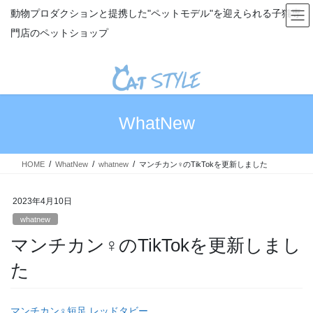
コ
ナ
動物プロダクションと提携した"ペットモデル"を迎えられる子猫専
ン
ビ
門店のペットショップ
テ
ゲ
ン
ー
ツ
シ
へ
ョ
ス
ン
キ
に
WhatNew
ッ
移
プ
動
HOME
WhatNew
whatnew
マンチカン♀のTikTokを更新しました
2023年4月10日
whatnew
マンチカン♀のTikTokを更新しまし
た
マンチカン♀短足 レッドタビー