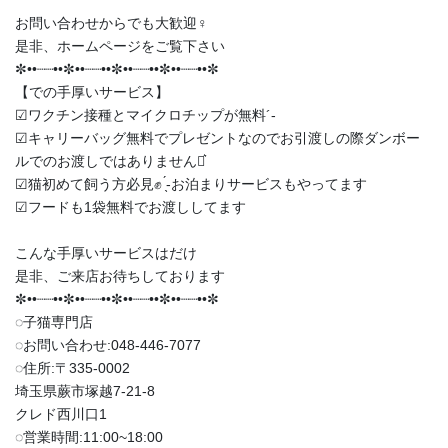
お問い合わせからでも大歓迎‍♀️
是非、ホームページをご覧下さい
✼••┈┈••✼••┈┈••✼••┈┈••✼••┈┈••✼
【での手厚いサービス】
︎︎︎︎☑︎ワクチン接種とマイクロチップが無料︎´-
︎︎︎︎☑︎キャリーバッグ無料でプレゼントなのでお引渡しの際ダンボー
ルでのお渡しではありません‪⋆͛
︎︎︎︎☑︎猫初めて飼う方必見✊ ̖́-お泊まりサービスもやってます
︎︎︎︎☑︎フードも1袋無料でお渡ししてます
こんな手厚いサービスはだけ
是非、ご来店お待ちしております
✼••┈┈••✼••┈┈••✼••┈┈••✼••┈┈••✼
◌子猫専門店
◌お問い合わせ:048-446-7077
◌住所:〒335-0002
埼玉県蕨市塚越7-21-8
クレド西川口1
◌営業時間:11:00~18:00