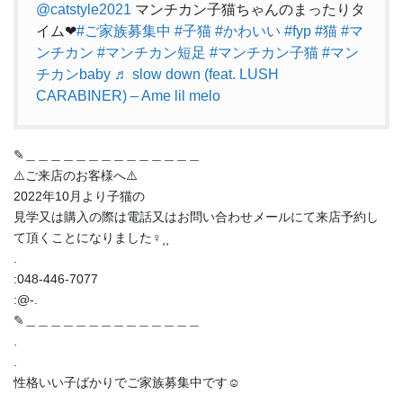
@catstyle2021
マンチカン子猫ちゃんのまったりタ
イム❤︎
#ご家族募集中
#子猫
#かわいい
#fyp
#猫
#マ
ンチカン
#マンチカン短足
#マンチカン子猫
#マン
チカンbaby
♬ slow down (feat. LUSH
CARABINER) – Ame lil melo
✎︎＿＿＿＿＿＿＿＿＿＿＿＿＿＿
⚠️ご来店のお客様へ⚠️
2022年10月より子猫の
見学又は購入の際は電話又はお問い合わせメールにて来店予約し
て頂くことになりました‍♀️⸒⸒
.
:048-446-7077
:@-.
✎︎＿＿＿＿＿＿＿＿＿＿＿＿＿＿
.
.
性格いい子ばかりでご家族募集中です☺️