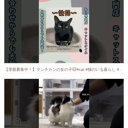
【里親募集中！】マンチカンの女の子🐱#cat #猫のいる暮らし #ねこ #munchkin #里親募集中