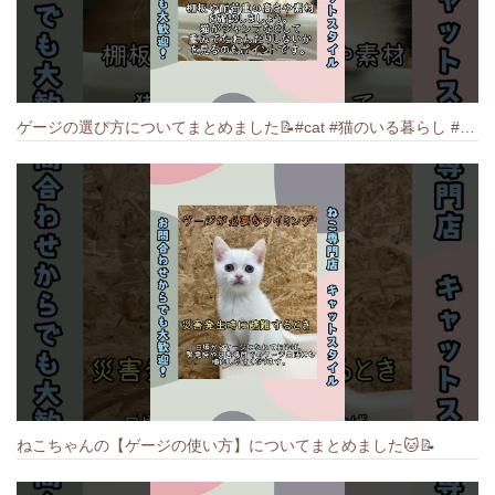
ゲージの選び方についてまとめました️📝#cat #猫のいる暮らし #ねこ #キャット #munchkin
ねこちゃんの【ゲージの使い方】についてまとめました️🐱📝