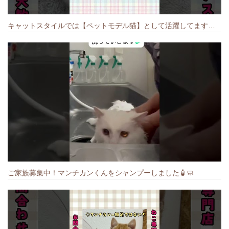
キャットスタイルでは【ペットモデル猫】として活躍してます🐱 #猫のいる暮らし #キャットスタイル #cat #キャット #猫好きさんと繋がりたい
ご家族募集中！マンチカンくんをシャンプーしました🧴🧼