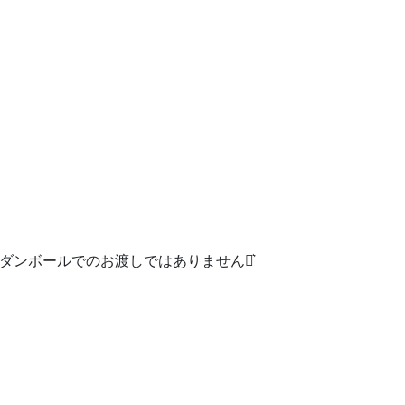
際ダンボールでのお渡しではありません‪⋆͛
す