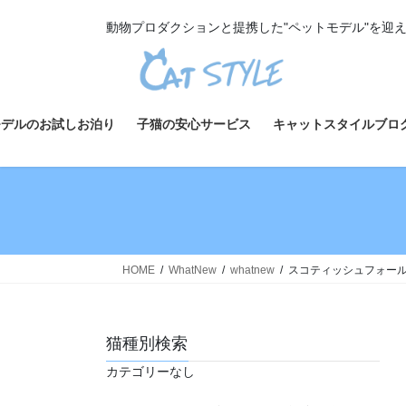
コ
ナ
動物プロダクションと提携した"ペットモデル"を迎
ン
ビ
テ
ゲ
ン
ー
ツ
シ
へ
ョ
モデルのお試しお泊り
子猫の安心サービス
キャットスタイルブロ
ス
ン
キ
に
ッ
移
プ
動
HOME
WhatNew
whatnew
スコティッシュフォールド
猫種別検索
カテゴリーなし