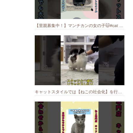
【里親募集中！】マンチカンの女の子🐱#cat #猫のいる暮らし #ねこ #munchkin #里親募集中
キャットスタイルでは【ねこの社会化】を行っております🐱#cat #catbreed #猫のいる暮らし #キャットスタイル #ねこ #ペットショップ