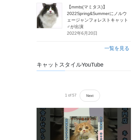
【mmts(マミタス)】
2022Spring&Summerにノルウ
ェージャンフォレストキャット
♂が出演
2022年6月20日
一覧を見る
キャットスタイルYouTube
1
of
57
Next