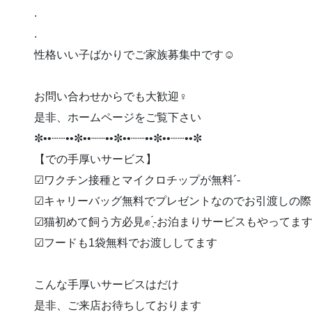
.
.
性格いい子ばかりでご家族募集中です☺️
お問い合わせからでも大歓迎‍♀️
是非、ホームページをご覧下さい
✼••┈┈••✼••┈┈••✼••┈┈••✼••┈┈••✼
【での手厚いサービス】
︎︎︎︎☑︎ワクチン接種とマイクロチップが無料︎´-
︎︎︎︎☑︎キャリーバッグ無料でプレゼントなのでお引渡しの
︎︎︎︎☑︎猫初めて飼う方必見✊ ̖́-お泊まりサービスもやってま
︎︎︎︎☑︎フードも1袋無料でお渡ししてます
こんな手厚いサービスはだけ
是非、ご来店お待ちしております