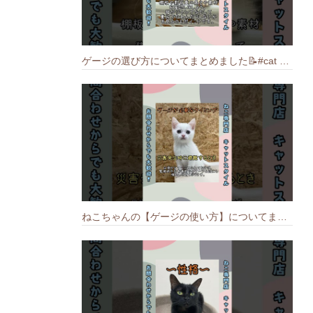
ゲージの選び方についてまとめました️📝#cat #猫のいる暮らし #ねこ #キャット #munchkin
ねこちゃんの【ゲージの使い方】についてまとめました️🐱📝