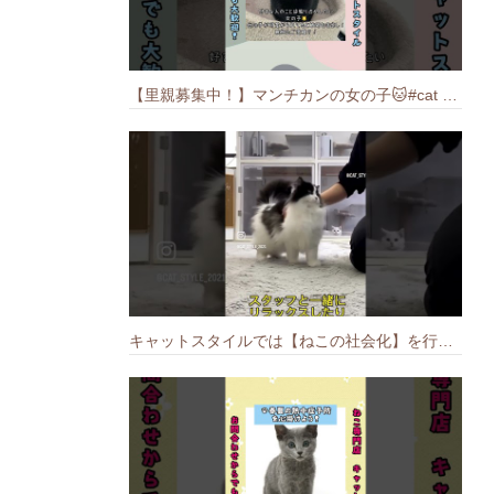
【里親募集中！】マンチカンの女の子🐱#cat #猫のいる暮らし #ねこ #munchkin #里親募集中
キャットスタイルでは【ねこの社会化】を行っております🐱#cat #catbreed #猫のいる暮らし #キャットスタイル #ねこ #ペットショップ