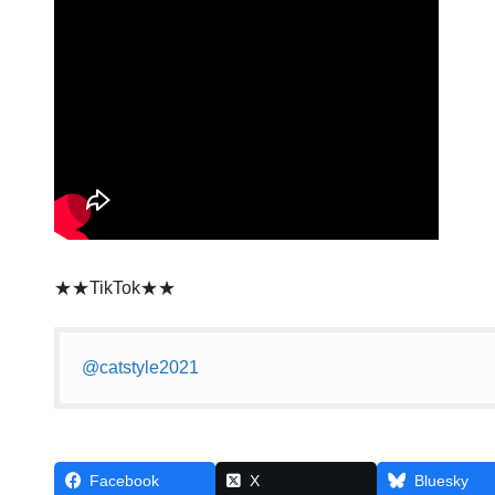
★★TikTok★★
@catstyle2021
Facebook
X
Bluesky