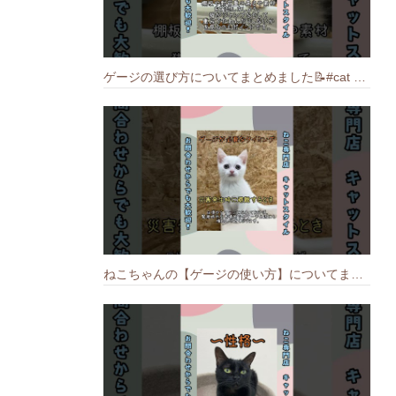
ゲージの選び方についてまとめました️📝#cat #猫のいる暮らし #ねこ #キャット #munchkin
ねこちゃんの【ゲージの使い方】についてまとめました️🐱📝