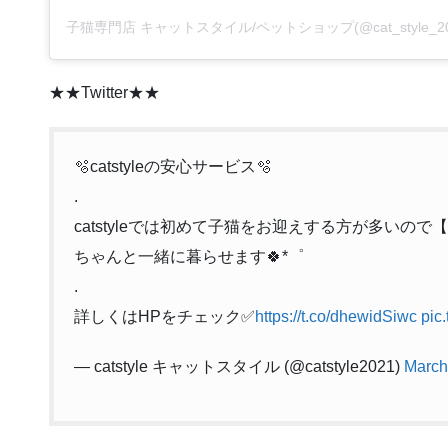
★★Twitter★★
🫧catstyleの安心サービス🫧
.
catstyleでは初めて子猫をお迎えする方が多いの
ちゃんと一緒に暮らせます🍀*゜
.
詳しくはHPをチェック✅
https://t.co/dhewidSiwc
pic
— catstyle キャットスタイル (@catstyle2021)
March