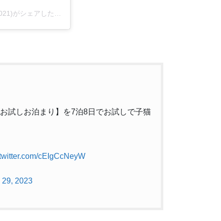
子猫専門店 キャットスタイル/ペットショップ(@cat_style_2021)がシェアした投稿
で【お試しお泊まり】を7泊8日でお試しで子猫
.twitter.com/cEIgCcNeyW
 29, 2023