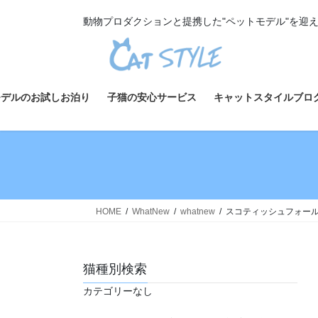
コ
ナ
動物プロダクションと提携した"ペットモデル"を迎
ン
ビ
テ
ゲ
ン
ー
ツ
シ
へ
ョ
モデルのお試しお泊り
子猫の安心サービス
キャットスタイルブロ
ス
ン
キ
に
ッ
移
プ
動
HOME
WhatNew
whatnew
スコティッシュフォールド
猫種別検索
カテゴリーなし