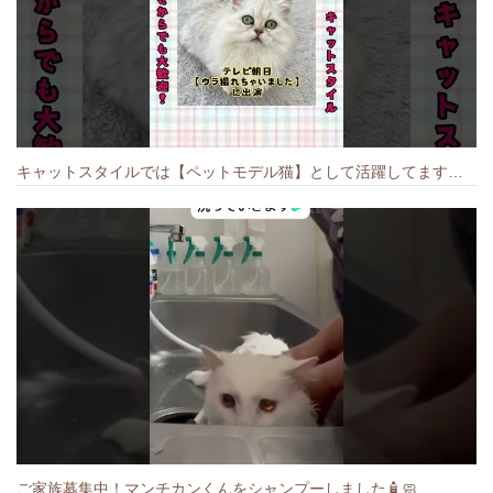
キャットスタイルでは【ペットモデル猫】として活躍してます🐱 #猫のいる暮らし #キャットスタイル #cat #キャット #猫好きさんと繋がりたい
ご家族募集中！マンチカンくんをシャンプーしました🧴🧼