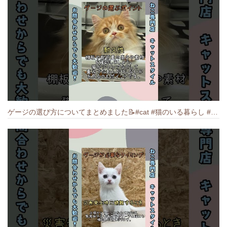
ゲージの選び方についてまとめました️📝#cat #猫のいる暮らし #ねこ #キャット #munchkin