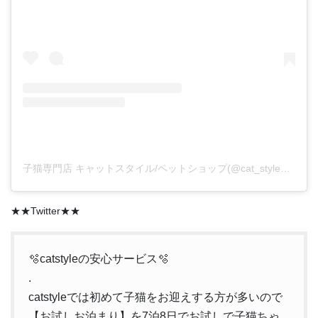
子猫専門店 キャットスタイル/ペットショップ(@cat_style_2021)がシェアした投稿
★★Twitter★★
🫧catstyleの安心サービス🫧
.
catstyleでは初めて子猫をお迎えする方が多いので
【お試しお泊まり】を7泊8日でお試しで子猫ちゃ