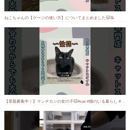
ねこちゃんの【ゲージの使い方】についてまとめました️🐱📝
【里親募集中！】マンチカンの女の子🐱#cat #猫のいる暮らし #ねこ #munchkin #里親募集中