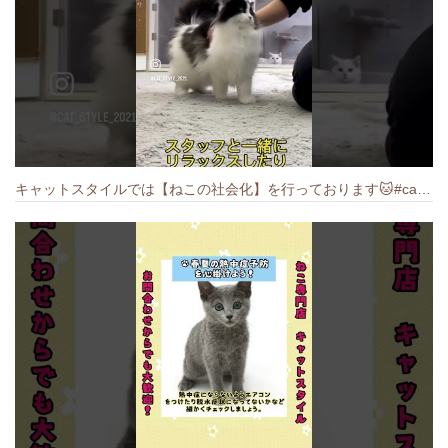
キャットスタイルでは【ねこの社会化】を行っております🐱#cat #catbreed #猫のいる暮らし #キャットスタイル #ねこ #ペットショップ