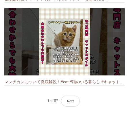
マンチカンについて徹底解説！#cat #猫のいる暮らし #キャット #ねこ #ペットショップ #munchkin #マンチカン
1
of
57
Next