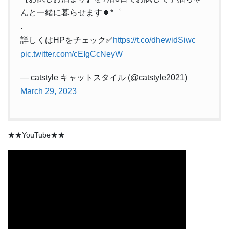
んと一緒に暮らせます🍀*゜
.
詳しくはHPをチェック✅
https://t.co/dhewidSiwc
pic.twitter.com/cEIgCcNeyW
— catstyle キャットスタイル (@catstyle2021)
March 29, 2023
★★YouTube★★