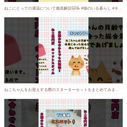
ねこにとっての適温について徹底解説🐱️📝 #猫のいる暮らし #キャットスタイル #cat #猫好きさんと繋がりたい #キャット #ねこ
ねこちゃんをお迎えする際のスターターセットをまとめてみました🐱#cat #猫のいる暮らし #キャット #ねこ #ペットショップ #かわいい子猫 #munchkin