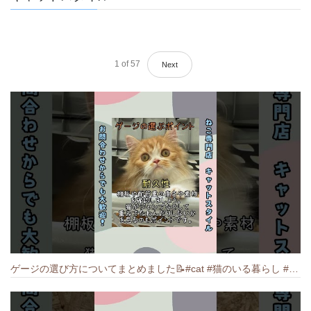
1
of
57
Next
ゲージの選び方についてまとめました️📝#cat #猫のいる暮らし #ねこ #キャット #munchkin