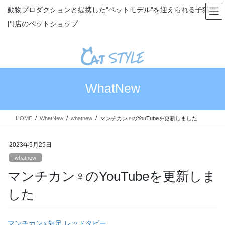
コ
ナ
動物プロダクションと提携した"ペットモデル"を迎えられる子猫専
ン
ビ
門店のペットショップ
テ
ゲ
ン
ー
ツ
シ
へ
ョ
ス
ン
キ
に
WhatNew
ッ
移
プ
動
HOME
WhatNew
whatnew
マンチカン♀のYouTubeを更新しました
2023年5月25日
whatnew
マンチカン♀のYouTubeを更新しま
した
マンチカン♀短足 レッドタビー