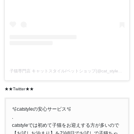
子猫専門店 キャットスタイル/ペットショップ(@cat_style_2021)がシェアした投稿
★★Twitter★★
🫧catstyleの安心サービス🫧
.
catstyleでは初めて子猫をお迎えする方が多いので
【お試しお泊まり】を7泊8日でお試しで子猫ちゃ