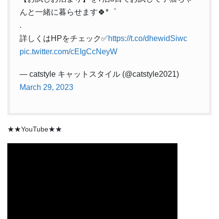
んと一緒に暮らせます🍀*゜
.
詳しくはHPをチェック✅
https://t.co/dhewidSiwc
pic.twitter.com/cEIgCcNeyW
— catstyle キャットスタイル (@catstyle2021)
March 29, 2023
★★YouTube★★