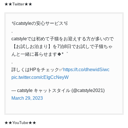
★★Twitter★★
🫧catstyleの安心サービス🫧
.
catstyleでは初めて子猫をお迎えする方が多いので
【お試しお泊まり】を7泊8日でお試しで子猫ちゃ
んと一緒に暮らせます🍀*゜
.
詳しくはHPをチェック✅
https://t.co/dhewidSiwc
pic.twitter.com/cEIgCcNeyW
— catstyle キャットスタイル (@catstyle2021)
March 29, 2023
★★YouTube★★