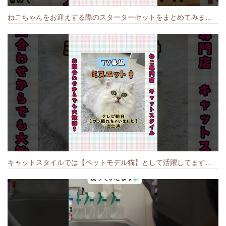
ねこちゃんをお迎えする際のスターターセットをまとめてみました🐱#cat #猫のいる暮らし #キャット #ねこ #ペットショップ #かわいい子猫 #munchkin
キャットスタイルでは【ペットモデル猫】として活躍してます🐱 #猫のいる暮らし #キャットスタイル #cat #キャット #猫好きさんと繋がりたい