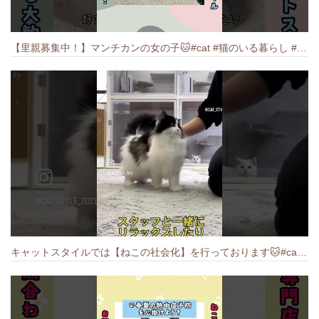
【里親募集中！】マンチカンの女の子🐱#cat #猫のいる暮らし #ねこ #munchkin #里親募集中
キャットスタイルでは【ねこの社会化】を行っております🐱#cat #catbreed #猫のいる暮らし #キャットスタイル #ねこ #ペットショップ