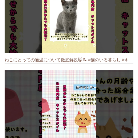
ねこにとっての適温について徹底解説🐱️📝 #猫のいる暮らし #キャットスタイル #cat #猫好きさんと繋がりたい #キャット #ねこ