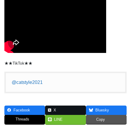
★★TikTok★★
@catstyle2021
Facebook
X
Bluesky
Threads
LINE
Copy