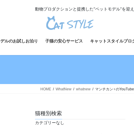
コ
ナ
動物プロダクションと提携した"ペットモデル"を迎
ン
ビ
テ
ゲ
ン
ー
ツ
シ
へ
ョ
モデルのお試しお泊り
子猫の安心サービス
キャットスタイルブロ
ス
ン
キ
に
ッ
移
プ
動
HOME
WhatNew
whatnew
マンチカン♀のYouTu
猫種別検索
カテゴリーなし