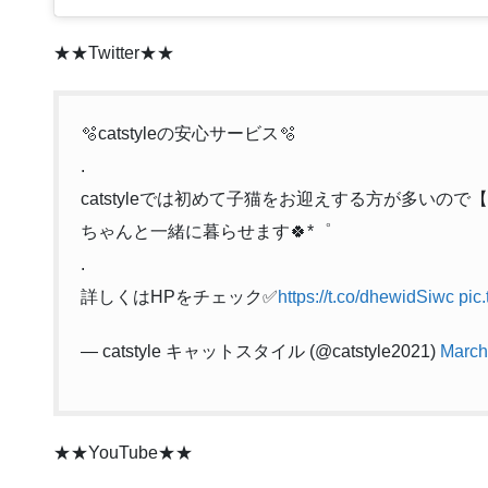
★★Twitter★★
🫧catstyleの安心サービス🫧
.
catstyleでは初めて子猫をお迎えする方が多いの
ちゃんと一緒に暮らせます🍀*゜
.
詳しくはHPをチェック✅
https://t.co/dhewidSiwc
pic
— catstyle キャットスタイル (@catstyle2021)
March
★★YouTube★★