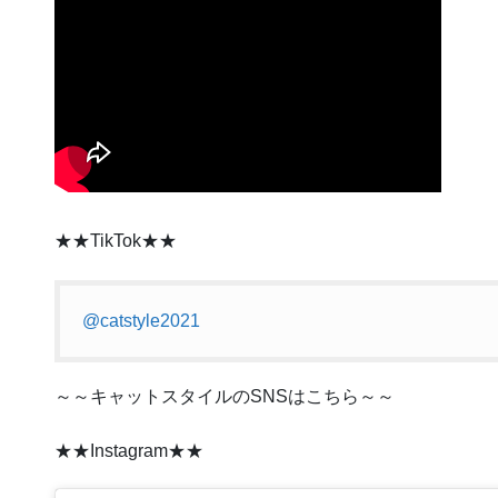
★★TikTok★★
@catstyle2021
～～キャットスタイルのSNSはこちら～～
★★Instagram★★