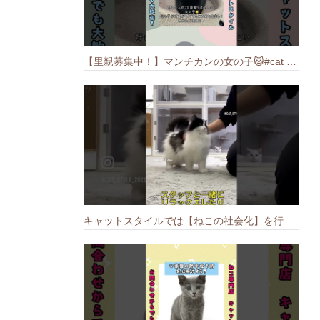
【里親募集中！】マンチカンの女の子🐱#cat #猫のいる暮らし #ねこ #munchkin #里親募集中
キャットスタイルでは【ねこの社会化】を行っております🐱#cat #catbreed #猫のいる暮らし #キャットスタイル #ねこ #ペットショップ