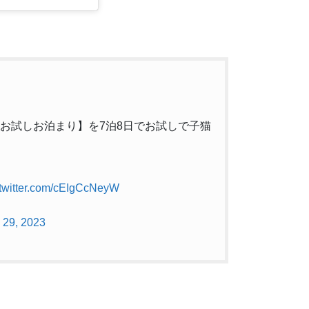
で【お試しお泊まり】を7泊8日でお試しで子猫
.twitter.com/cEIgCcNeyW
 29, 2023