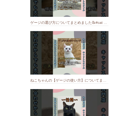
ゲージの選び方についてまとめました️📝#cat #猫のいる暮らし #ねこ #キャット #munchkin
ねこちゃんの【ゲージの使い方】についてまとめました️🐱📝