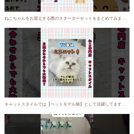
ねこちゃんをお迎えする際のスターターセットをまとめてみました🐱#cat #猫のいる暮らし #キャット #ねこ #ペットショップ #かわいい子猫 #munchkin
キャットスタイルでは【ペットモデル猫】として活躍してます🐱 #猫のいる暮らし #キャットスタイル #cat #キャット #猫好きさんと繋がりたい