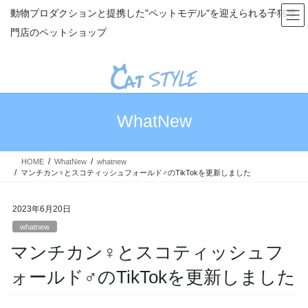
コ
ナ
動物プロダクションと提携した"ペットモデル"を迎えられる子猫専
ン
ビ
門店のペットショップ
テ
ゲ
ン
ー
ツ
シ
へ
ョ
ス
ン
キ
に
WhatNew
ッ
移
プ
動
HOME
WhatNew
whatnew
マンチカン♀とスコティッシュフォールド♂のTikTokを更新しました
2023年6月20日
whatnew
マンチカン♀とスコティッシュフ
ォールド♂のTikTokを更新しました