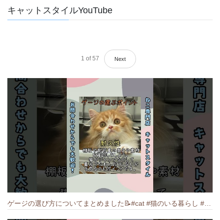
キャットスタイルYouTube
1
of
57
Next
ゲージの選び方についてまとめました️📝#cat #猫のいる暮らし #ねこ #キャット #munchkin