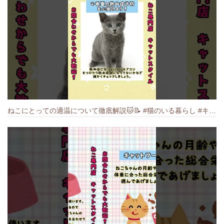
ねこにとっての適温について徹底解説🐱️📝 #猫のいる暮らし #キャットスタイル #cat #猫好きさんと繋がりたい #キャット #ねこ