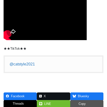
★★TikTok★★
@catstyle2021
Facebook
X
Bluesky
Threads
LINE
Copy