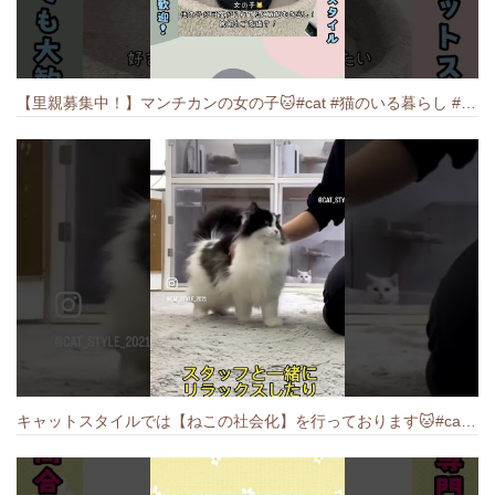
【里親募集中！】マンチカンの女の子🐱#cat #猫のいる暮らし #ねこ #munchkin #里親募集中
キャットスタイルでは【ねこの社会化】を行っております🐱#cat #catbreed #猫のいる暮らし #キャットスタイル #ねこ #ペットショップ