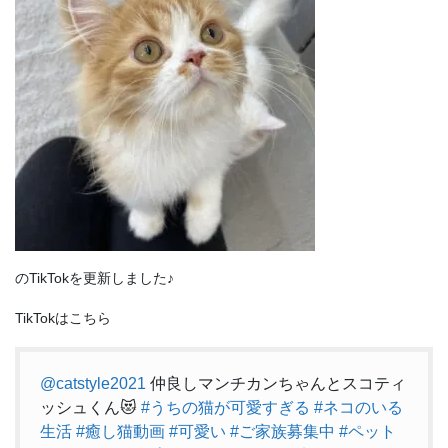
のTikTokを更新しました♪
TikTokはこちら
@catstyle2021
仲良しマンチカンちゃんとスコティ
ッシュくん😻
#うちの猫が可愛すぎる
#ネコのいる
生活
#癒し猫動画
#可愛い
#ご家族募集中
#ペット