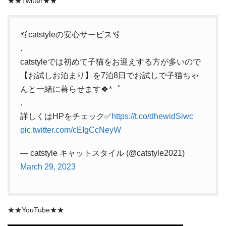
★★Twitter★★
🫧catstyleの安心サービス🫧
.
catstyleでは初めて子猫をお迎えする方が多いので
【お試しお泊まり】を7泊8日でお試しで子猫ちゃ
んと一緒に暮らせます🍀*゜
.
詳しくはHPをチェック✅
https://t.co/dhewidSiwc
pic.twitter.com/cEIgCcNeyW
— catstyle キャットスタイル (@catstyle2021)
March 29, 2023
★★YouTube★★