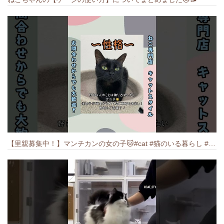
【里親募集中！】マンチカンの女の子🐱#cat #猫のいる暮らし #ねこ #munchkin #里親募集中