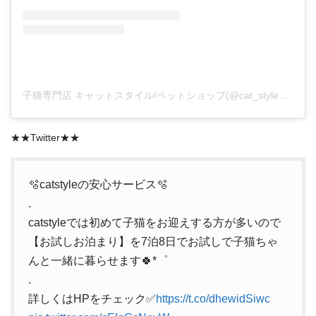
子猫専門店 キャットスタイル/ペットショップ(@cat_style_2021)がシェアした投稿
★★Twitter★★
🫧catstyleの安心サービス🫧
.
catstyleでは初めて子猫をお迎えする方が多いので
【お試しお泊まり】を7泊8日でお試しで子猫ちゃ
んと一緒に暮らせます🍀*゜
.
詳しくはHPをチェック✅
https://t.co/dhewidSiwc