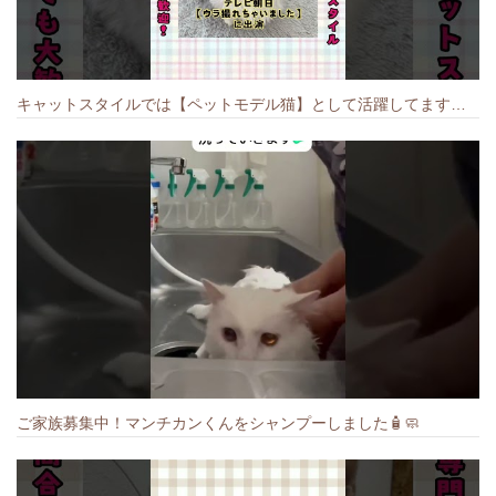
キャットスタイルでは【ペットモデル猫】として活躍してます🐱 #猫のいる暮らし #キャットスタイル #cat #キャット #猫好きさんと繋がりたい
ご家族募集中！マンチカンくんをシャンプーしました🧴🧼