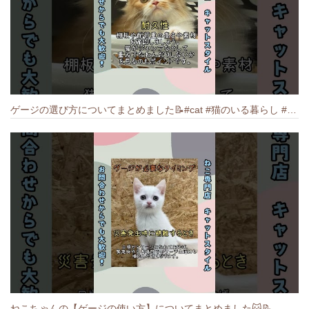
ゲージの選び方についてまとめました️📝#cat #猫のいる暮らし #ねこ #キャット #munchkin
ねこちゃんの【ゲージの使い方】についてまとめました️🐱📝