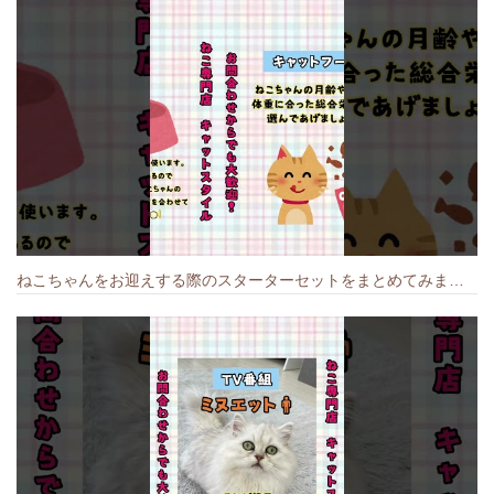
ねこちゃんをお迎えする際のスターターセットをまとめてみました🐱#cat #猫のいる暮らし #キャット #ねこ #ペットショップ #かわいい子猫 #munchkin