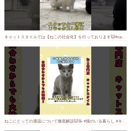
キャットスタイルでは【ねこの社会化】を行っております🐱#cat #catbreed #猫のいる暮らし #キャットスタイル #ねこ #ペットショップ
ねこにとっての適温について徹底解説🐱️📝 #猫のいる暮らし #キャットスタイル #cat #猫好きさんと繋がりたい #キャット #ねこ