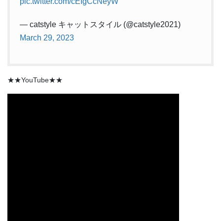
pic.twitter.com/cEIgCcNeyW
— catstyle キャットスタイル (@catstyle2021)
March 29, 2023
★★YouTube★★