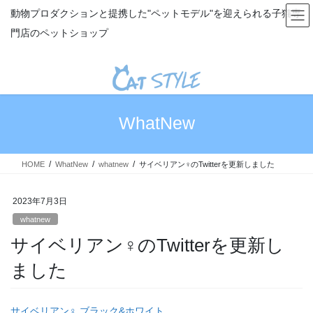
コ
ナ
動物プロダクションと提携した"ペットモデル"を迎えられる子猫専
ン
ビ
門店のペットショップ
テ
ゲ
ン
ー
ツ
シ
へ
ョ
ス
ン
キ
に
WhatNew
ッ
移
プ
動
HOME
WhatNew
whatnew
サイベリアン♀のTwitterを更新しました
2023年7月3日
whatnew
サイベリアン♀のTwitterを更新し
ました
サイベリアン♀ ブラック&ホワイト