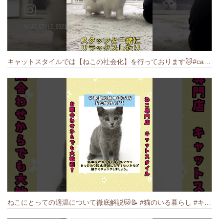
キャットスタイルでは【ねこの社会化】を行っております🐱#cat #catbreed #猫のいる暮らし #キャットスタイル #ねこ #ペットショップ
ねこにとっての適温について徹底解説🐱️📝 #猫のいる暮らし #キャットスタイル #cat #猫好きさんと繋がりたい #キャット #ねこ