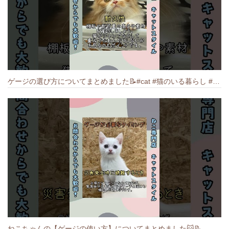
ゲージの選び方についてまとめました️📝#cat #猫のいる暮らし #ねこ #キャット #munchkin
ねこちゃんの【ゲージの使い方】についてまとめました️🐱📝