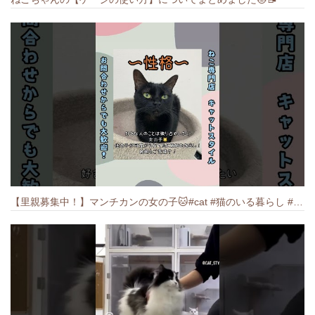
【里親募集中！】マンチカンの女の子🐱#cat #猫のいる暮らし #ねこ #munchkin #里親募集中