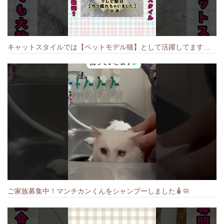
キャットスタイルでは【ペットモデル猫】として活躍してます🐱 #猫のいる暮らし #キャットスタイル #cat #キャット #猫好きさんと繋がりたい
ご家族募集中！マンチカンくんをシャンプーしました🧴🧼