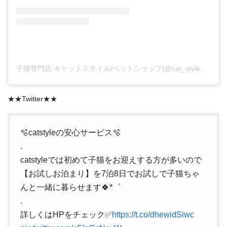
子猫専門店 キャットスタイル/ペットショップ(@cat_style_2021)がシェアした投稿
★★Twitter★★
🫧catstyleの安心サービス🫧
.
catstyleでは初めて子猫をお迎えする方が多いので
【お試しお泊まり】を7泊8日でお試しで子猫ちゃ
んと一緒に暮らせます🍀*゜
.
詳しくはHPをチェック✅
https://t.co/dhewidSiwc