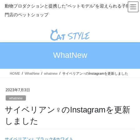
コ
ナ
動物プロダクションと提携した"ペットモデル"を迎えられる子猫専
ン
ビ
門店のペットショップ
テ
ゲ
ン
ー
ツ
シ
へ
ョ
ス
ン
キ
に
WhatNew
ッ
移
プ
動
HOME
WhatNew
whatnew
サイベリアン♀のInstagramを更新しました
2023年7月3日
whatnew
サイベリアン♀のInstagramを更新
しました
サイベリアン♀ ブラック&ホワイト