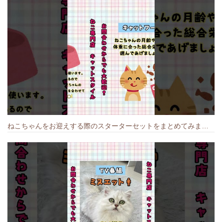
ねこちゃんをお迎えする際のスターターセットをまとめてみました🐱#cat #猫のいる暮らし #キャット #ねこ #ペットショップ #かわいい子猫 #munchkin