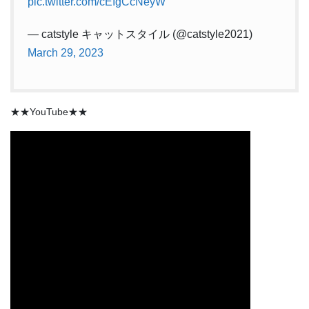
pic.twitter.com/cEIgCcNeyW
— catstyle キャットスタイル (@catstyle2021)
March 29, 2023
★★YouTube★★