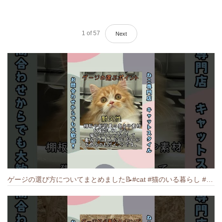
1
of
57
Next
ゲージの選び方についてまとめました️📝#cat #猫のいる暮らし #ねこ #キャット #munchkin