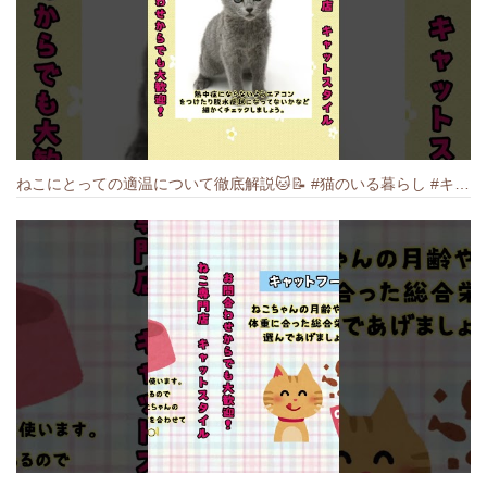
ねこにとっての適温について徹底解説🐱️📝 #猫のいる暮らし #キャットスタイル #cat #猫好きさんと繋がりたい #キャット #ねこ