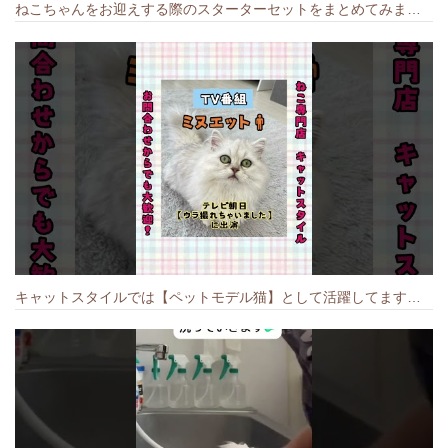
ねこちゃんをお迎えする際のスターターセットをまとめてみました🐱#cat #猫のいる暮らし #キャット #ねこ #ペットショップ #かわいい子猫 #munchkin
キャットスタイルでは【ペットモデル猫】として活躍してます🐱 #猫のいる暮らし #キャットスタイル #cat #キャット #猫好きさんと繋がりたい