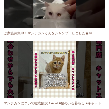
ご家族募集中！マンチカンくんをシャンプーしました🧴🧼
マンチカンについて徹底解説！#cat #猫のいる暮らし #キャット #ねこ #ペットショップ #munchkin #マンチカン