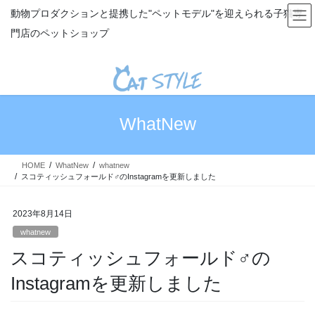
コ
ナ
動物プロダクションと提携した"ペットモデル"を迎えられる子猫専
ン
ビ
門店のペットショップ
テ
ゲ
ン
ー
ツ
シ
へ
ョ
ス
ン
キ
に
WhatNew
ッ
移
プ
動
HOME
WhatNew
whatnew
スコティッシュフォールド♂のInstagramを更新しました
2023年8月14日
whatnew
スコティッシュフォールド♂の
Instagramを更新しました