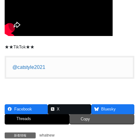
★★TikTok★★
@catstyle2021
Facebook
X
Bluesky
Threads
Copy
whatnew
新着情報