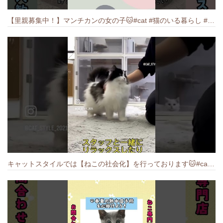
【里親募集中！】マンチカンの女の子🐱#cat #猫のいる暮らし #ねこ #munchkin #里親募集中
キャットスタイルでは【ねこの社会化】を行っております🐱#cat #catbreed #猫のいる暮らし #キャットスタイル #ねこ #ペットショップ