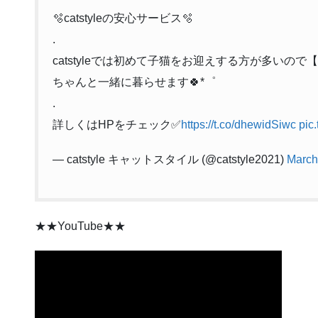
🫧catstyleの安心サービス🫧
.
catstyleでは初めて子猫をお迎えする方が多いの
ちゃんと一緒に暮らせます🍀*゜
.
詳しくはHPをチェック✅
https://t.co/dhewidSiwc
pic
— catstyle キャットスタイル (@catstyle2021)
March
★★YouTube★★