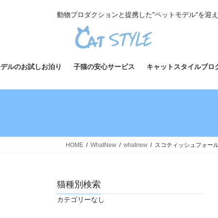
コ
ナ
動物プロダクションと提携した"ペットモデル"を迎
ン
ビ
テ
ゲ
ン
ー
ツ
シ
へ
ョ
モデルのお試しお泊り
子猫の安心サービス
キャットスタイルブロ
ス
ン
キ
に
ッ
移
プ
動
HOME
WhatNew
whatnew
スコティッシュフォールド
猫種別検索
カテゴリーなし