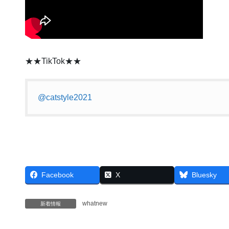
★★TikTok★★
@catstyle2021
Facebook
X
Bluesky
whatnew
新着情報