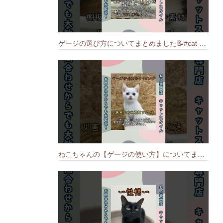
ゲージの選び方についてまとめました️📝#cat #猫のいる暮らし #ねこ #キャット #munchkin
ねこちゃんの【ゲージの使い方】についてまとめました️🐱📝