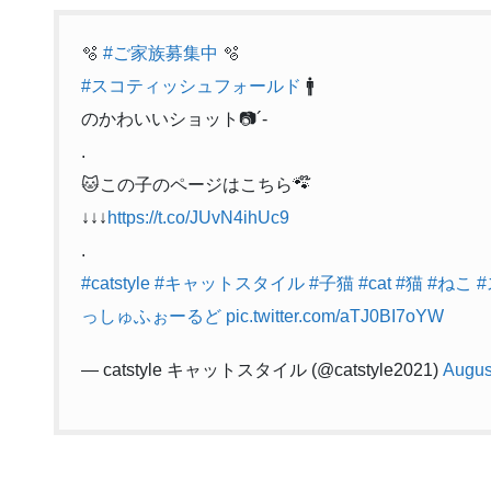
🫧
#ご家族募集中
🫧
#スコティッシュフォールド
🚹
のかわいいショット📷´-
.
🐱この子のページはこちら🐾໊
↓↓↓
https://t.co/JUvN4ihUc9
.
#catstyle
#キャットスタイル
#子猫
#cat
#猫
#ねこ
っしゅふぉーるど
pic.twitter.com/aTJ0BI7oYW
— catstyle キャットスタイル (@catstyle2021)
Augus