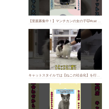
【里親募集中！】マンチカンの女の子🐱#cat #猫のいる暮らし #ねこ #munchkin #里親募集中
キャットスタイルでは【ねこの社会化】を行っております🐱#cat #catbreed #猫のいる暮らし #キャットスタイル #ねこ #ペットショップ