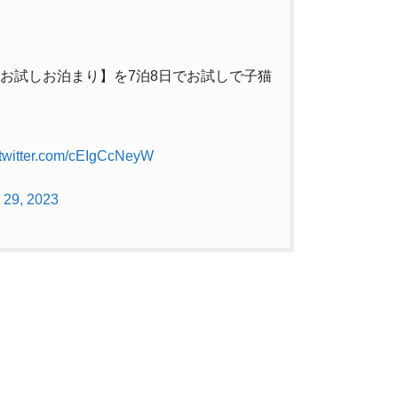
で【お試しお泊まり】を7泊8日でお試しで子猫
.twitter.com/cEIgCcNeyW
 29, 2023