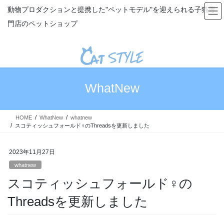
コ
ナ
動物プロダクションと提携した"ペットモデル"を迎えられる子猫専
ン
ビ
門店のペットショップ
テ
ゲ
ン
ー
ツ
シ
へ
ョ
ス
ン
キ
に
WhatNew
ッ
移
プ
動
HOME
WhatNew
whatnew
スコティッシュフォールド♀のThreadsを更新しました
2023年11月27日
whatnew
スコティッシュフォールド♀の
Threadsを更新しました