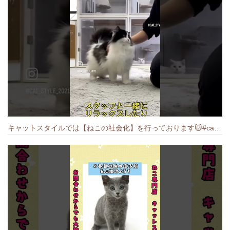
キャットスタイルでは【ねこの社会化】を行っております🐱#cat #catbreed #猫のいる暮らし #キャットスタイル #ねこ #ペットショップ