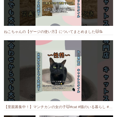
ねこちゃんの【ゲージの使い方】についてまとめました️🐱📝
【里親募集中！】マンチカンの女の子🐱#cat #猫のいる暮らし #ねこ #munchkin #里親募集中