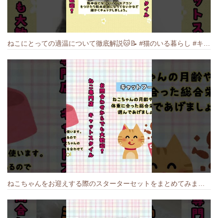
ねこにとっての適温について徹底解説🐱️📝 #猫のいる暮らし #キャットスタイル #cat #猫好きさんと繋がりたい #キャット #ねこ
ねこちゃんをお迎えする際のスターターセットをまとめてみました🐱#cat #猫のいる暮らし #キャット #ねこ #ペットショップ #かわいい子猫 #munchkin