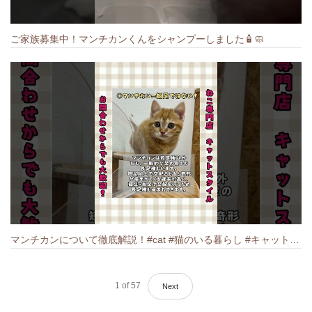
ご家族募集中！マンチカンくんをシャンプーしました🧴🧼
マンチカンについて徹底解説！#cat #猫のいる暮らし #キャット #ねこ #ペットショップ #munchkin #マンチカン
1
of
57
Next