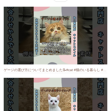
ゲージの選び方についてまとめました️📝#cat #猫のいる暮らし #ねこ #キャット #munchkin