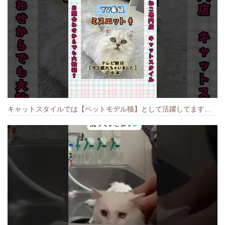
キャットスタイルでは【ペットモデル猫】として活躍してます🐱 #猫のいる暮らし #キャットスタイル #cat #キャット #猫好きさんと繋がりたい