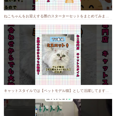
ねこちゃんをお迎えする際のスターターセットをまとめてみました🐱#cat #猫のいる暮らし #キャット #ねこ #ペットショップ #かわいい子猫 #munchkin
キャットスタイルでは【ペットモデル猫】として活躍してます🐱 #猫のいる暮らし #キャットスタイル #cat #キャット #猫好きさんと繋がりたい