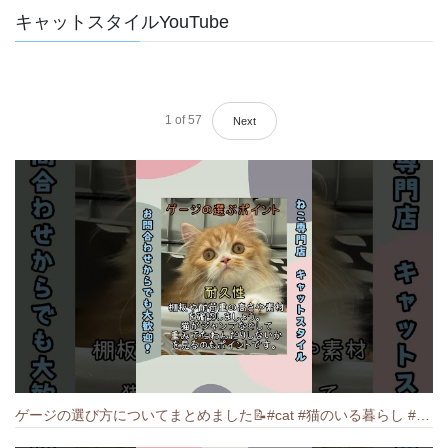
キャットスタイルYouTube
1
of
57
Next
ゲージの選び方についてまとめました️📝#cat #猫のいる暮らし #ねこ #キャット #munchkin