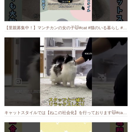
【里親募集中！】マンチカンの女の子🐱#cat #猫のいる暮らし #ねこ #munchkin #里親募集中
キャットスタイルでは【ねこの社会化】を行っております🐱#cat #catbreed #猫のいる暮らし #キャットスタイル #ねこ #ペットショップ