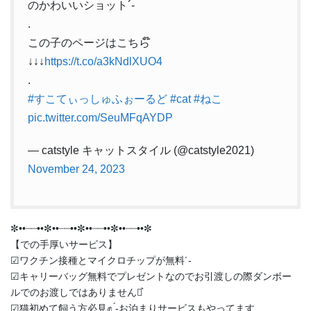
のかわいいショット´-
.
この子のページはこちら໊
↓↓↓
https://t.co/a3kNdlXUO4
.
#すこてぃっしゅふぉーるど
#cat
#ねこ
pic.twitter.com/SeuMFqAYDP
— catstyle キャットスタイル (@catstyle2021)
November 24, 2023
✼••┈┈••✼••┈┈••✼••┈┈••✼••┈┈••✼
【での手厚いサービス】
︎︎︎︎☑︎ワクチン接種とマイクロチップが無料︎´-
︎︎︎︎☑︎キャリーバッグ無料でプレゼントなのでお引渡しの際ダンボー
ルでのお渡しではありません‪⋆͛
︎︎︎︎☑︎猫初めて飼う方必見✊ ̖́-お泊まりサービスもやってます