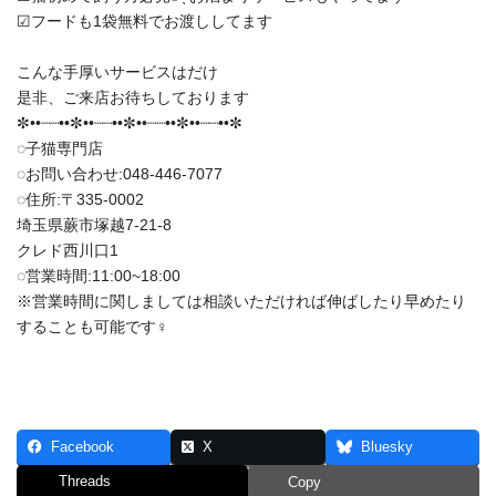
︎︎︎︎☑︎フードも1袋無料でお渡ししてます
こんな手厚いサービスはだけ
是非、ご来店お待ちしております
✼••┈┈••✼••┈┈••✼••┈┈••✼••┈┈••✼
◌子猫専門店
◌お問い合わせ:048-446-7077
◌住所:〒335-0002
埼玉県蕨市塚越7-21-8
クレド西川口1
◌営業時間:11:00~18:00
※営業時間に関しましては相談いただければ伸ばしたり早めたり
することも可能です‍♀️
Facebook
X
Bluesky
Threads
Copy