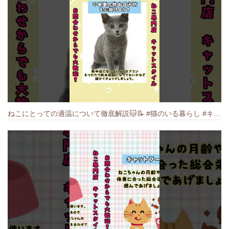
ねこにとっての適温について徹底解説🐱️📝 #猫のいる暮らし #キャットスタイル #cat #猫好きさんと繋がりたい #キャット #ねこ