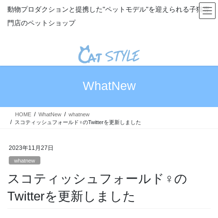
コ
ナ
動物プロダクションと提携した"ペットモデル"を迎えられる子猫専
ン
ビ
門店のペットショップ
テ
ゲ
ン
ー
ツ
シ
へ
ョ
ス
ン
キ
に
WhatNew
ッ
移
プ
動
HOME
WhatNew
whatnew
スコティッシュフォールド♀のTwitterを更新しました
2023年11月27日
whatnew
スコティッシュフォールド♀の
Twitterを更新しました