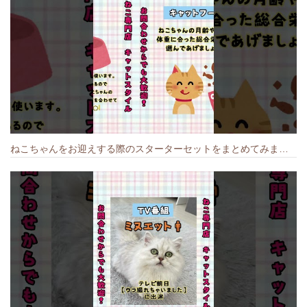
ねこちゃんをお迎えする際のスターターセットをまとめてみました🐱#cat #猫のいる暮らし #キャット #ねこ #ペットショップ #かわいい子猫 #munchkin