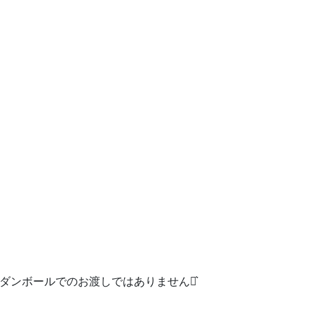
際ダンボールでのお渡しではありません‪⋆͛
す