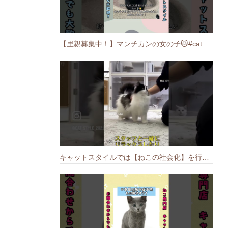
【里親募集中！】マンチカンの女の子🐱#cat #猫のいる暮らし #ねこ #munchkin #里親募集中
キャットスタイルでは【ねこの社会化】を行っております🐱#cat #catbreed #猫のいる暮らし #キャットスタイル #ねこ #ペットショップ