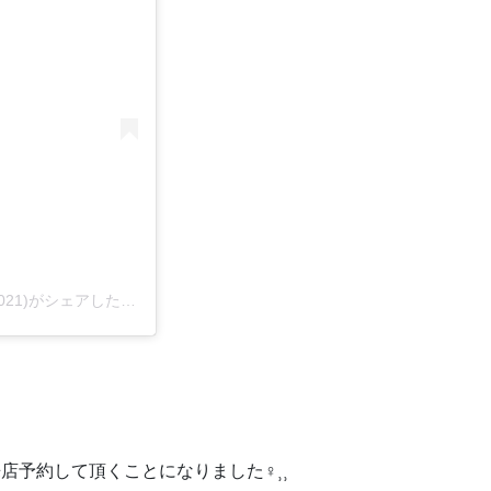
子猫専門店 キャットスタイル/ペットショップ(@cat_style_2021)がシェアした投稿
約して頂くことになりました‍♀️⸒⸒