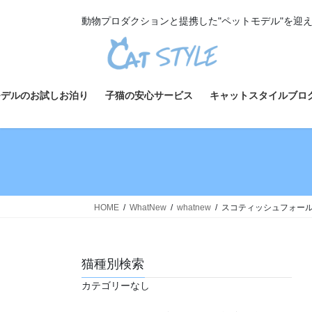
コ
ナ
動物プロダクションと提携した"ペットモデル"を迎
ン
ビ
テ
ゲ
ン
ー
ツ
シ
へ
ョ
モデルのお試しお泊り
子猫の安心サービス
キャットスタイルブロ
ス
ン
キ
に
ッ
移
プ
動
HOME
WhatNew
whatnew
スコティッシュフォールド
猫種別検索
カテゴリーなし