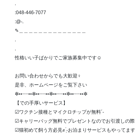
.
:048-446-7077
:@-.
✎︎＿＿＿＿＿＿＿＿＿＿＿＿＿＿
.
.
性格いい子ばかりでご家族募集中です☺️
お問い合わせからでも大歓迎‍♀️
是非、ホームページをご覧下さい
✼••┈┈••✼••┈┈••✼••┈┈••✼••┈┈••✼
【での手厚いサービス】
︎︎︎︎☑︎ワクチン接種とマイクロチップが無料︎´-
︎︎︎︎☑︎キャリーバッグ無料でプレゼントなのでお引渡しの
︎︎︎︎☑︎猫初めて飼う方必見✊ ̖́-お泊まりサービスもやってま