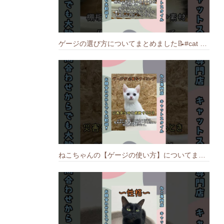
ゲージの選び方についてまとめました️📝#cat #猫のいる暮らし #ねこ #キャット #munchkin
ねこちゃんの【ゲージの使い方】についてまとめました️🐱📝