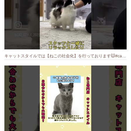
キャットスタイルでは【ねこの社会化】を行っております🐱#cat #catbreed #猫のいる暮らし #キャットスタイル #ねこ #ペットショップ