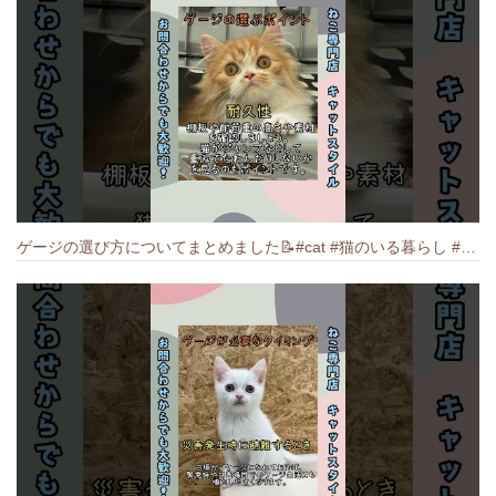
ゲージの選び方についてまとめました️📝#cat #猫のいる暮らし #ねこ #キャット #munchkin