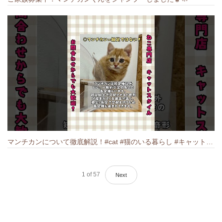
マンチカンについて徹底解説！#cat #猫のいる暮らし #キャット #ねこ #ペットショップ #munchkin #マンチカン
1
of
57
Next