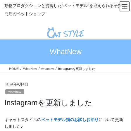
コ
ナ
動物プロダクションと提携した"ペットモデル"を迎えられる子猫専
ン
ビ
門店のペットショップ
テ
ゲ
ン
ー
ツ
シ
へ
ョ
ス
ン
キ
に
WhatNew
ッ
移
プ
動
HOME
WhatNew
whatnew
Instagramを更新しました
2024年4月4日
whatnew
Instagramを更新しました
キャットスタイルの
ペットモデル猫のお試しお泊り
について更新
しました♪