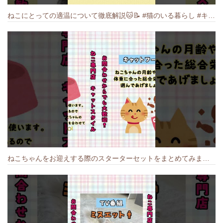
ねこにとっての適温について徹底解説🐱️📝 #猫のいる暮らし #キャットスタイル #cat #猫好きさんと繋がりたい #キャット #ねこ
ねこちゃんをお迎えする際のスターターセットをまとめてみました🐱#cat #猫のいる暮らし #キャット #ねこ #ペットショップ #かわいい子猫 #munchkin