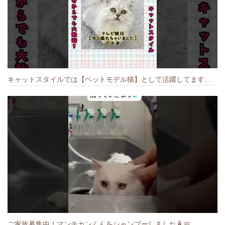
キャットスタイルでは【ペットモデル猫】として活躍してます🐱 #猫のいる暮らし #キャットスタイル #cat #キャット #猫好きさんと繋がりたい
ご家族募集中！マンチカンくんをシャンプーしました🧴🧼