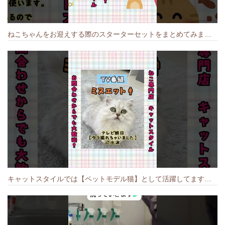
ねこちゃんをお迎えする際のスターターセットをまとめてみました🐱#cat #猫のいる暮らし #キャット #ねこ #ペットショップ #かわいい子猫 #munchkin
キャットスタイルでは【ペットモデル猫】として活躍してます🐱 #猫のいる暮らし #キャットスタイル #cat #キャット #猫好きさんと繋がりたい