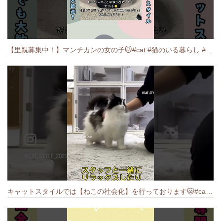
【里親募集中！】マンチカンの女の子🐱#cat #猫のいる暮らし #ねこ #munchkin #里親募集中
キャットスタイルでは【ねこの社会化】を行っております🐱#cat #catbreed #猫のいる暮らし #キャットスタイル #ねこ #ペットショップ