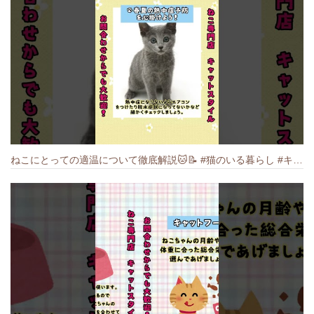
ねこにとっての適温について徹底解説🐱️📝 #猫のいる暮らし #キャットスタイル #cat #猫好きさんと繋がりたい #キャット #ねこ