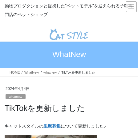
コ
ナ
動物プロダクションと提携した"ペットモデル"を迎えられる子猫専
ン
ビ
門店のペットショップ
テ
ゲ
ン
ー
ツ
シ
へ
ョ
ス
ン
キ
に
WhatNew
ッ
移
プ
動
HOME
WhatNew
whatnew
TikTokを更新しました
2024年4月4日
whatnew
TikTokを更新しました
キャットスタイルの
里親募集
について更新しました♪