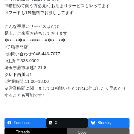
︎︎︎︎☑︎猫初めて飼う方必見✊ ̖́-お泊まりサービスもやってます
︎︎︎︎☑︎フードも1袋無料でお渡ししてます
こんな手厚いサービスはだけ
是非、ご来店お待ちしております
✼••┈┈••✼••┈┈••✼••┈┈••✼••┈┈••✼
◌子猫専門店
◌お問い合わせ:048-446-7077
◌住所:〒335-0002
埼玉県蕨市塚越7-21-8
クレド西川口1
◌営業時間:11:00~18:00
※営業時間に関しましては相談いただければ伸ばしたり早めたり
することも可能です‍♀️
.
Facebook
X
Bluesky
Threads
Copy