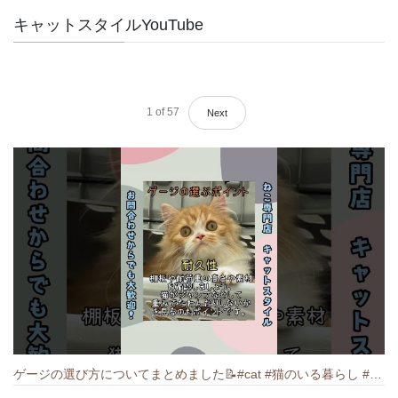
キャットスタイルYouTube
1
of
57
Next
ゲージの選び方についてまとめました️📝#cat #猫のいる暮らし #ねこ #キャット #munchkin