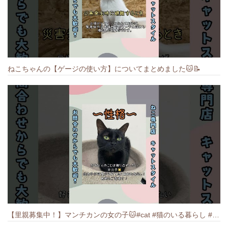
ねこちゃんの【ゲージの使い方】についてまとめました️🐱📝
【里親募集中！】マンチカンの女の子🐱#cat #猫のいる暮らし #ねこ #munchkin #里親募集中