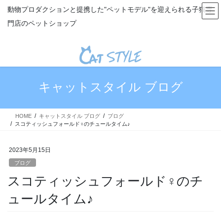
コ
ナ
動物プロダクションと提携した"ペットモデル"を迎えられる子猫専
ン
ビ
門店のペットショップ
テ
ゲ
ン
ー
ツ
シ
へ
ョ
ス
ン
キ
に
キャットスタイル ブログ
ッ
移
プ
動
HOME
キャットスタイル ブログ
ブログ
スコティッシュフォールド♀のチュールタイム♪
2023年5月15日
ブログ
スコティッシュフォールド♀のチ
ュールタイム♪