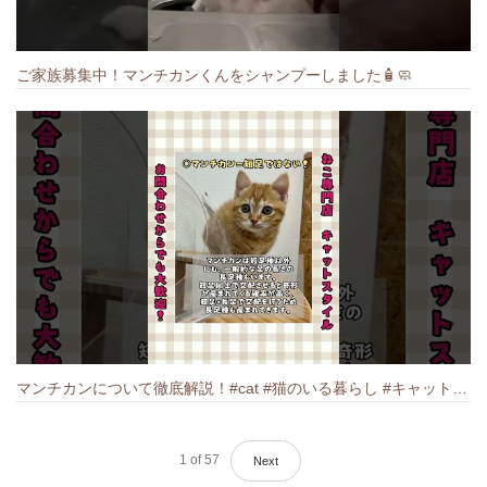
ご家族募集中！マンチカンくんをシャンプーしました🧴🧼
マンチカンについて徹底解説！#cat #猫のいる暮らし #キャット #ねこ #ペットショップ #munchkin #マンチカン
1
of
57
Next