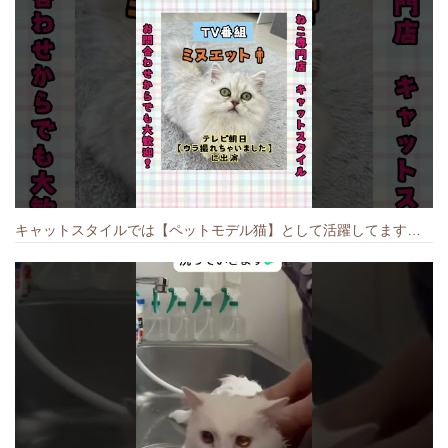
キャットスタイルでは【ペットモデル猫】として活躍してます🐱 #猫のいる暮らし #キャットスタイル #cat #キャット #猫好きさんと繋がりたい