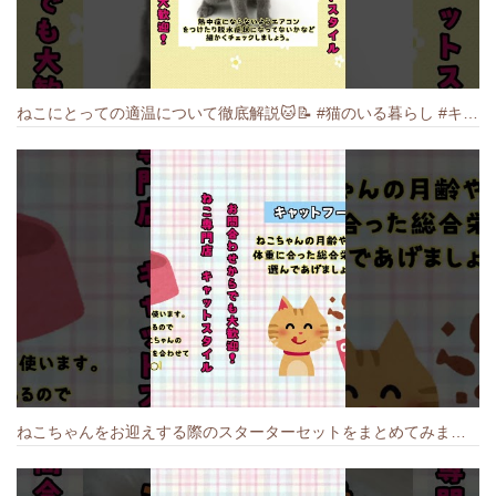
ねこにとっての適温について徹底解説🐱️📝 #猫のいる暮らし #キャットスタイル #cat #猫好きさんと繋がりたい #キャット #ねこ
ねこちゃんをお迎えする際のスターターセットをまとめてみました🐱#cat #猫のいる暮らし #キャット #ねこ #ペットショップ #かわいい子猫 #munchkin