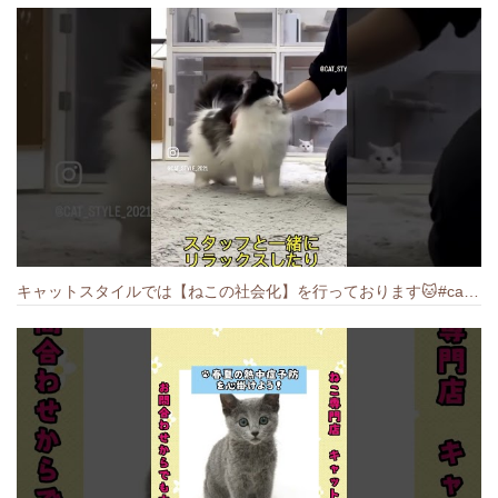
キャットスタイルでは【ねこの社会化】を行っております🐱#cat #catbreed #猫のいる暮らし #キャットスタイル #ねこ #ペットショップ