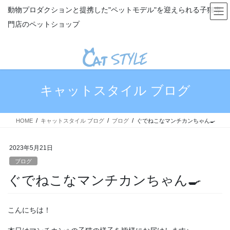
コ
ナ
動物プロダクションと提携した"ペットモデル"を迎えられる子猫専
ン
ビ
門店のペットショップ
テ
ゲ
ン
ー
ツ
シ
へ
ョ
ス
ン
キ
に
キャットスタイル ブログ
ッ
移
プ
動
HOME
キャットスタイル ブログ
ブログ
ぐでねこなマンチカンちゃん🍳
2023年5月21日
ブログ
ぐでねこなマンチカンちゃん🍳
こんにちは！