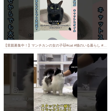
【里親募集中！】マンチカンの女の子🐱#cat #猫のいる暮らし #ねこ #munchkin #里親募集中