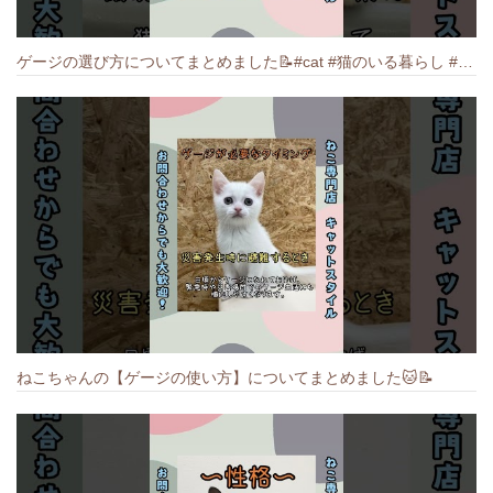
ゲージの選び方についてまとめました️📝#cat #猫のいる暮らし #ねこ #キャット #munchkin
ねこちゃんの【ゲージの使い方】についてまとめました️🐱📝