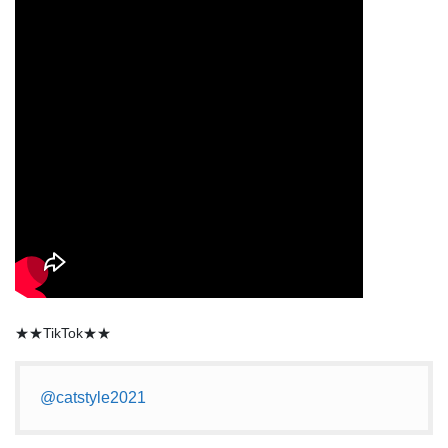
★★TikTok★★
@catstyle2021