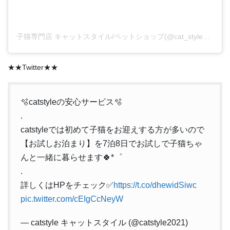
子猫専門店 キャットスタイル/ペットショップ(@cat_style_2021)がシェアした投稿
★★Twitter★★
🫧catstyleの安心サービス🫧
.
catstyleでは初めて子猫をお迎えする方が多いので
【お試しお泊まり】を7泊8日でお試しで子猫ちゃ
んと一緒に暮らせます🍀*゜
.
詳しくはHPをチェック✅
https://t.co/dhewidSiwc
pic.twitter.com/cEIgCcNeyW
— catstyle キャットスタイル (@catstyle2021)