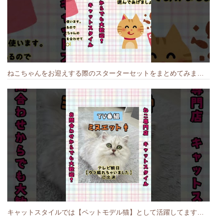
ねこちゃんをお迎えする際のスターターセットをまとめてみました🐱#cat #猫のいる暮らし #キャット #ねこ #ペットショップ #かわいい子猫 #munchkin
キャットスタイルでは【ペットモデル猫】として活躍してます🐱 #猫のいる暮らし #キャットスタイル #cat #キャット #猫好きさんと繋がりたい