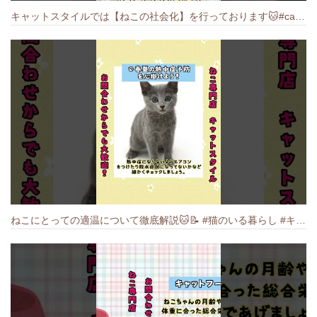
キャットスタイルでは【ねこの社会化】を行っております🐱#cat #catbreed #猫のいる暮らし #キャットスタイル #ねこ #ペットショップ
ねこにとっての適温について徹底解説🐱️📝 #猫のいる暮らし #キャットスタイル #cat #猫好きさんと繋がりたい #キャット #ねこ